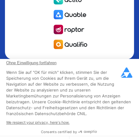
Quable ist die PIM für das Informationsmanagement Produkt
Ohne Einwilligung fortfahren
PIM für Marken und Hersteller, die nach Wachstum streben.
Wenn Sie auf "OK für mich" klicken, stimmen Sie der
Groupe Rocher, Mitsubishi Electric, Escada, Berluti, Delsey,
Speicherung von Cookies auf Ihrem Gerät zu, um die
Navigation auf der Website zu verbessern, die Nutzung
North Sails, Liberated Brands, MCO Regent und mehr als
der Website zu analysieren und zu unseren
300 führende Marken in 85 Ländern haben sich für Quable
Marketingbemühungen zur Personalisierung von Anzeigen
PIM entschieden, um ihr Omnichannel-Geschäft in
beizutragen. Unsere Cookie-Richtlinie entspricht den geltenden
Schwung zu bringen. Quable wurde 2013 gegründet und
Datenschutz- und Freiheitsgesetzen und den Richtlinien der
französischen Datenschutzbehörde CNIL.
hat 40 fachkundige Mitarbeiter und über 40 Millionen
verwaltete Produkte in den Bereichen Mode, Luxus,
We respect your privacy, here's how.
Lebensmittel und Industrie.
Consents certified by