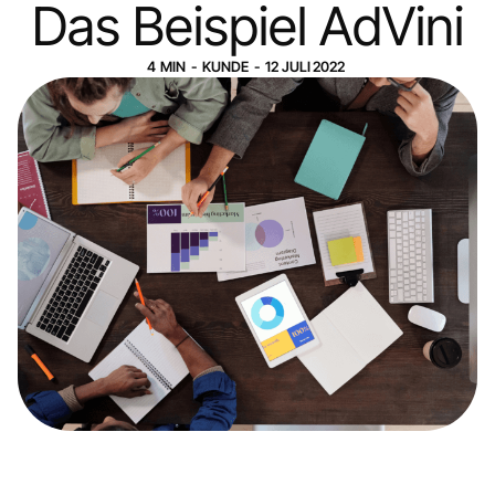
Das Beispiel AdVini
4
MIN
-
KUNDE
-
12
JULI
2022