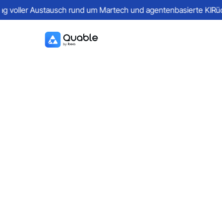
ag voller Austausch rund um Martech und agentenbasierte KI
Rüc
Was ist Branding:
Definition,
Interessen und
Beispiele