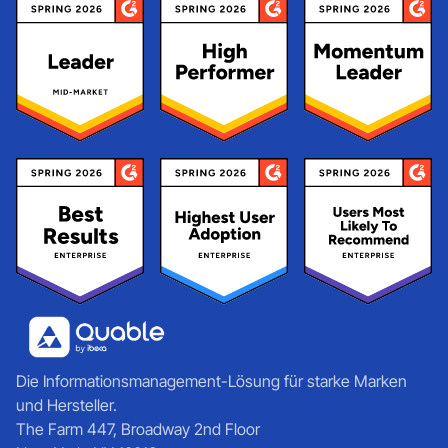
Die Informationsmanagement-Lösung für starke Marken
und Hersteller.
The Farm 447, Broadway 2nd Floor