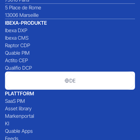
5 Place de Rome
13006 Marseille
IBEXA-PRODUKTE
Ibexa DXP
Ibexa CMS
Raptor CDP
Quable PIM
Actito CEP
Qualifio DCP
DE
PLATTFORM
SaaS PIM
Asset library
Markenportal
KI
Quable Apps
Feeds