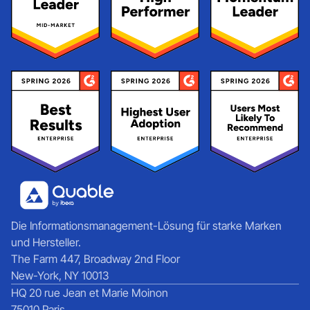
Die Informationsmanagement-Lösung für starke Marken
und Hersteller.
The Farm 447, Broadway 2nd Floor
New-York, NY 10013
HQ 20 rue Jean et Marie Moinon
75010 Paris