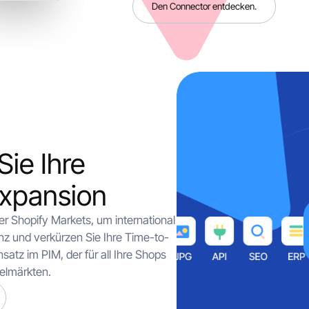
Den Connector entdecken.
ie Ihre
Expansion
r Shopify Markets, um international
enz und verkürzen Sie Ihre Time-to-
satz im PIM, der für all Ihre Shops
ielmärkten.