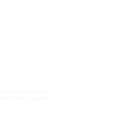
PIM mit
s
eine leistungsstarke,
ktinformationsmanagement