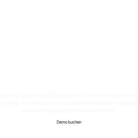
den Sie Ihr Quable 
Ihren Shopify-Shop
 zwischen Quable und Shopify bietet E-Commerce-Unternehmen 
ung. Diese strategische Allianz vereint fortschrittliches Produ
mit einer robusten E-Commerce-Plattform.
Demo buchen