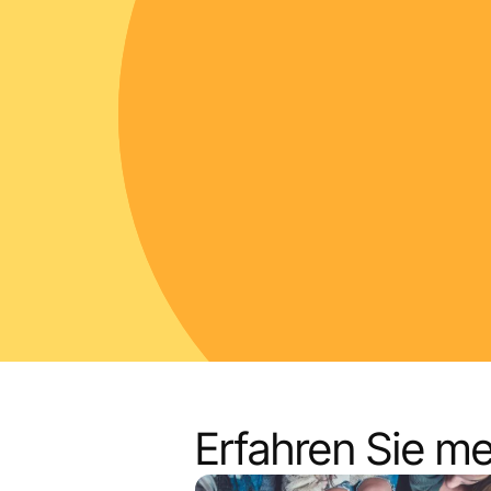
+ 18 0
Pascal
Lemeun
Erfahren Sie meh