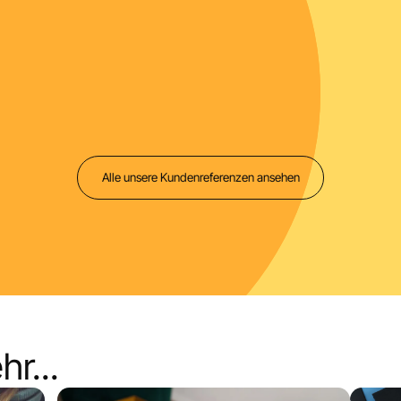
00
10
9
Produkte
Stores
Länder
ier
|
ISD
Alle unsere Kundenreferenzen ansehen
r...