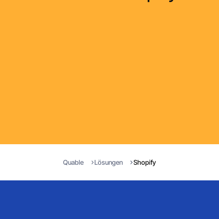
?
Optionen für das CMS Shopify?
ulti-Store-Funktion von Shopify?
Quable
Lösungen
Shopify