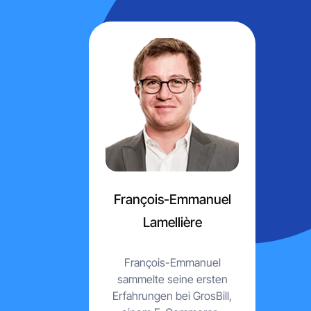
+85
Länder, die den PIM 
+40
verwaltete Produk
François-Emmanuel
Lamellière
99,9
François-Emmanuel
sammelte seine ersten
Verfügbarkeit des 
Erfahrungen bei GrosBill,