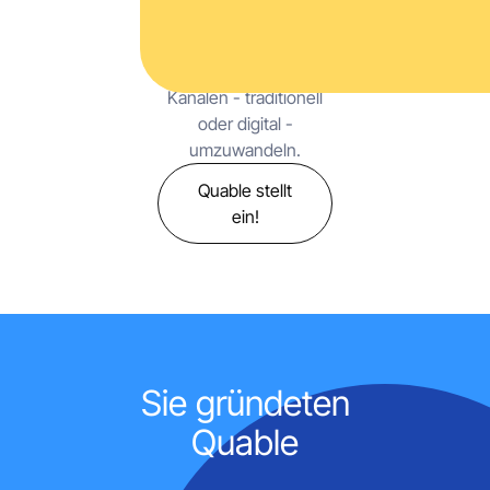
Produktdaten zu
formen und sie in
Möglichkeiten auf allen
Kanälen - traditionell
oder digital -
umzuwandeln.
Quable stellt
ein!
+30
Kundenmarken
Sie gründeten
Quable