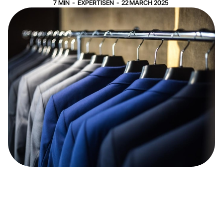
7
MIN
-
EXPERTISEN
-
22
MARCH
2025