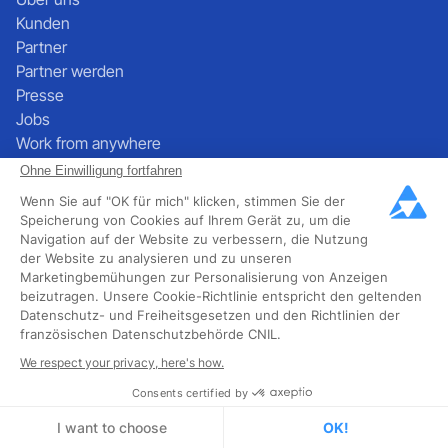
Kunden
Partner
Partner werden
Presse
Jobs
Work from anywhere
Tarife
Ohne Einwilligung fortfahren
UNTERSTÜTZUNG
Wenn Sie auf "OK für mich" klicken, stimmen Sie der
Kontakt
Speicherung von Cookies auf Ihrem Gerät zu, um die
Dokumentation
Navigation auf der Website zu verbessern, die Nutzung
der Website zu analysieren und zu unseren
FAQ
Marketingbemühungen zur Personalisierung von Anzeigen
SOZIALES
beizutragen. Unsere Cookie-Richtlinie entspricht den geltenden
Datenschutz- und Freiheitsgesetzen und den Richtlinien der
französischen Datenschutzbehörde CNIL.
We respect your privacy, here's how.
Consents certified by
I want to choose
OK!