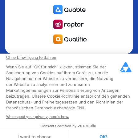
Quable ist die PIM für das Informationsmanagement Produkt
Ohne Einwilligung fortfahren
PIM für Marken und Hersteller, die nach Wachstum streben.
Wenn Sie auf "OK für mich" klicken, stimmen Sie der
Groupe Rocher, Mitsubishi Electric, Escada, Berluti, Delsey,
Speicherung von Cookies auf Ihrem Gerät zu, um die
Navigation auf der Website zu verbessern, die Nutzung
North Sails, Liberated Brands, MCO Regent und mehr als
der Website zu analysieren und zu unseren
300 führende Marken in 85 Ländern haben sich für Quable
Marketingbemühungen zur Personalisierung von Anzeigen
PIM entschieden, um ihr Omnichannel-Geschäft in
beizutragen. Unsere Cookie-Richtlinie entspricht den geltenden
Schwung zu bringen. Quable wurde 2013 gegründet und
Datenschutz- und Freiheitsgesetzen und den Richtlinien der
französischen Datenschutzbehörde CNIL.
hat 40 fachkundige Mitarbeiter und über 40 Millionen
verwaltete Produkte in den Bereichen Mode, Luxus,
We respect your privacy, here's how.
Lebensmittel und Industrie.
Consents certified by
I want to choose
OK!