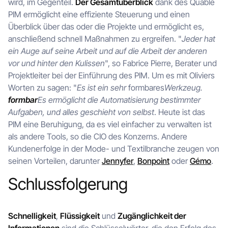
wird, im Gegenteil.
Der Gesamtüberblick
dank des Quable
PIM ermöglicht eine effiziente Steuerung und einen
Überblick über das oder die Projekte und ermöglicht es,
anschließend schnell Maßnahmen zu ergreifen. "
Jeder hat
ein Auge auf seine Arbeit und auf die Arbeit der anderen
vor und hinter den Kulissen
", so Fabrice Pierre, Berater und
Projektleiter bei der Einführung des PIM. Um es mit Oliviers
Worten zu sagen: "
Es ist ein sehr
formbares
Werkzeug.
formbar
Es ermöglicht die Automatisierung bestimmter
Aufgaben, und alles geschieht von selbst
. Heute ist das
PIM eine Beruhigung, da es viel einfacher zu verwalten ist
als andere Tools, so die CIO des Konzerns. Andere
Kundenerfolge in der Mode- und Textilbranche zeugen von
seinen Vorteilen, darunter
Jennyfer
,
Bonpoint
oder
Gémo
.
Schlussfolgerung
Schnelligkeit
,
Flüssigkeit
und
Zugänglichkeit der