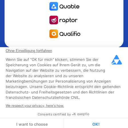
Quable ist die PIM für das Informationsmanagement Produkt
Ohne Einwilligung fortfahren
PIM für Marken und Hersteller, die nach Wachstum streben.
Wenn Sie auf "OK für mich" klicken, stimmen Sie der
Groupe Rocher, Mitsubishi Electric, Escada, Berluti, Delsey,
Speicherung von Cookies auf Ihrem Gerät zu, um die
Navigation auf der Website zu verbessern, die Nutzung
North Sails, Liberated Brands, MCO Regent und mehr als
der Website zu analysieren und zu unseren
300 führende Marken in 85 Ländern haben sich für Quable
Marketingbemühungen zur Personalisierung von Anzeigen
PIM entschieden, um ihr Omnichannel-Geschäft in
beizutragen. Unsere Cookie-Richtlinie entspricht den geltenden
Schwung zu bringen. Quable wurde 2013 gegründet und
Datenschutz- und Freiheitsgesetzen und den Richtlinien der
französischen Datenschutzbehörde CNIL.
hat 40 fachkundige Mitarbeiter und über 40 Millionen
verwaltete Produkte in den Bereichen Mode, Luxus,
We respect your privacy, here's how.
Lebensmittel und Industrie.
Consents certified by
I want to choose
OK!