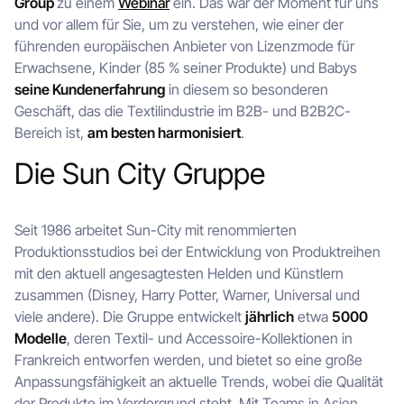
Group
zu einem
Webinar
ein. Das war der Moment für uns
und vor allem für Sie, um zu verstehen, wie einer der
führenden europäischen Anbieter von Lizenzmode für
Erwachsene, Kinder (85 % seiner Produkte) und Babys
seine Kundenerfahrung
in diesem so besonderen
Geschäft, das die Textilindustrie im B2B- und B2B2C-
Bereich ist,
am besten harmonisiert
.
Die Sun City Gruppe
Seit 1986 arbeitet Sun-City mit renommierten
Produktionsstudios bei der Entwicklung von Produktreihen
mit den aktuell angesagtesten Helden und Künstlern
zusammen (Disney, Harry Potter, Warner, Universal und
viele andere). Die Gruppe entwickelt
jährlich
etwa
5000
Modelle
, deren Textil- und Accessoire-Kollektionen in
Frankreich entworfen werden, und bietet so eine große
Anpassungsfähigkeit an aktuelle Trends, wobei die Qualität
der Produkte im Vordergrund steht. Mit Teams in Asien,