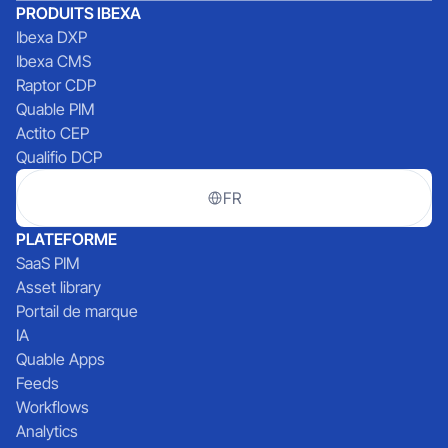
PRODUITS IBEXA
Ibexa DXP
Ibexa CMS
Raptor CDP
Quable PIM
Actito CEP
Qualifio DCP
FR
PLATEFORME
SaaS PIM
Asset library
Portail de marque
IA
Quable Apps
Feeds
Workflows
Analytics