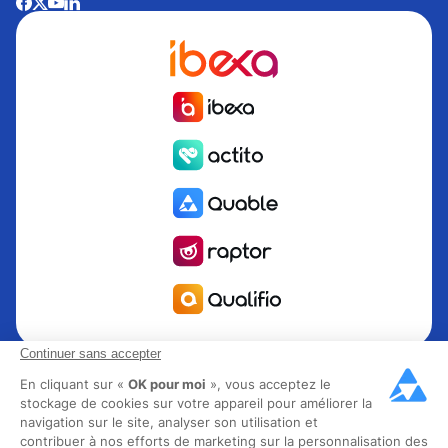
Continuer sans accepter
Quable est la solution de gestion de l’information Produit
PIM pour les marques et fabricants en quête de croissance.
En cliquant sur «
OK pour moi
», vous acceptez le
stockage de cookies sur votre appareil pour améliorer la
Groupe Rocher, Mitsubishi Electric, Escada, Berluti, Delsey,
navigation sur le site, analyser son utilisation et
North Sails, Liberated Brands, MCO Regent et plus de 300
contribuer à nos efforts de marketing sur la personnalisation des