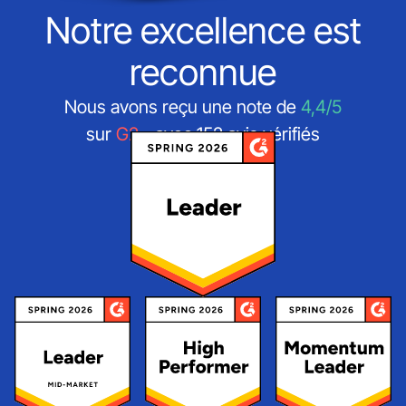
Notre excellence est
reconnue
Nous avons reçu une note de
4,4/5
sur
G2
- avec 152 avis vérifiés