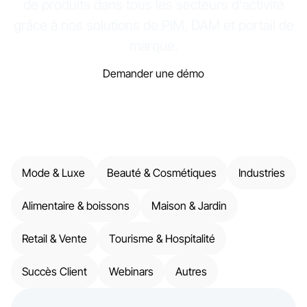
de produits dans tous les secteurs d'activité
grâce à nos solutions de PIM, DAM et portail de
marque.
Demander une démo
Mode & Luxe
Beauté & Cosmétiques
Industries
Alimentaire & boissons
Maison & Jardin
Retail & Vente
Tourisme & Hospitalité
Succès Client
Webinars
Autres