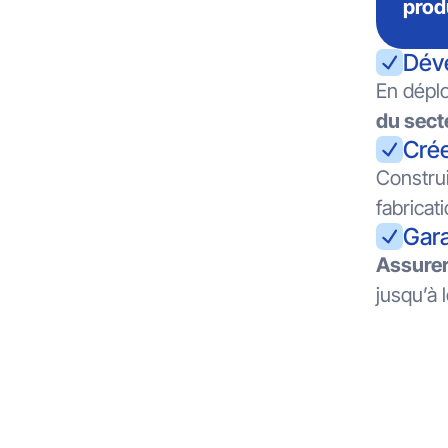
prod
Déve
En dép
du sect
Crée
Constru
fabricat
Gara
Assurer l
jusqu’à