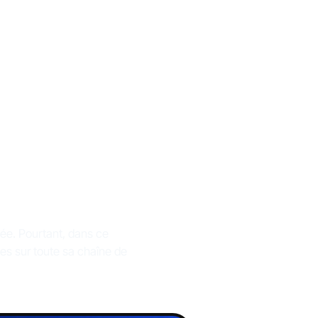
données
ative
sée. Pourtant, dans ce
tes sur toute sa chaîne de