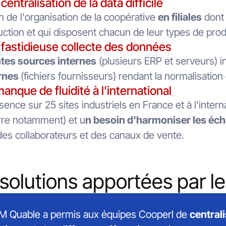
centralisation de la data difficile
n de l'organisation de la coopérative
en filiales
dont 
ction et qui disposent chacun de leur types de pro
fastidieuse collecte des données
ntes sources internes
(plusieurs ERP et serveurs) i
rnes
(fichiers fournisseurs) rendant la normalisatio
anque de fluidité à l'international
ence sur 25 sites industriels en France et à l'inter
rre notamment) et u
n besoin d'harmoniser les éc
es collaborateurs et des canaux de vente.
solutions apportées par l
IM Quable a permis aux équipes Cooperl de
central