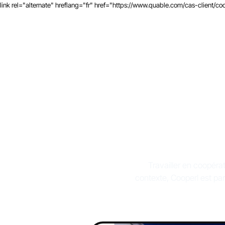
link rel="alternate" hreflang="fr" href="https://www.quable.com/cas-client/co
Un PIM
prod
Travailler en coopéra
contexte, Cooperl est par