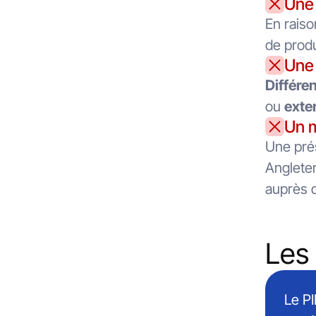
Une 
En raiso
de produ
Une 
Différe
ou
exte
Un m
Une prés
Anglete
auprès d
Les 
Le P