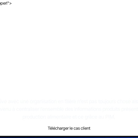
operl">
 qui rassemble les 
uit pour une coopér
tive avec une organisation en filière n’est pas toujours chose ai
venu à centraliser l’ensemble des informations produits présen
production alimentaire et ce grâce au PIM.
Télécharger le cas client