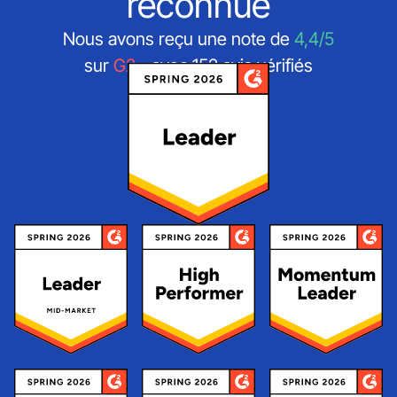
reconnue
Nous avons reçu une note de
4,4/5
sur
G2
- avec 152 avis vérifiés