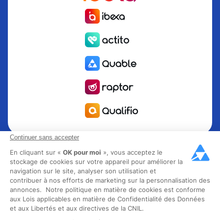
Continuer sans accepter
Quable est la solution de gestion de l’information Produit
PIM pour les marques et fabricants en quête de croissance.
En cliquant sur «
OK pour moi
», vous acceptez le
stockage de cookies sur votre appareil pour améliorer la
Groupe Rocher, Mitsubishi Electric, Escada, Berluti, Delsey,
navigation sur le site, analyser son utilisation et
North Sails, Liberated Brands, MCO Regent et plus de 300
contribuer à nos efforts de marketing sur la personnalisation des
grandes marques à travers 85 pays ont choisi Quable PIM
annonces. Notre politique en matière de cookies est conforme
pour faire décoller leur business omnicanal. Fondée en
aux Lois applicables en matière de Confidentialité des Données
et aux Libertés et aux directives de la CNIL.
2013, Quable compte 40 collaborateurs experts et plus de