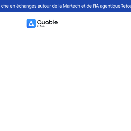
link rel="alternate" hreflang="fr"
he en échanges autour de la Martech et de l'IA agentique
Retours 
href="https://www.quable.com/cas-client/blanc-cerise">
Une information
produit cohérente
sur tous les canaux