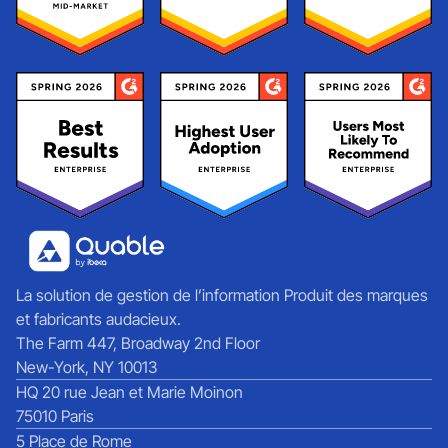
La solution de gestion de l’information Produit des marques
et fabricants audacieux.
The Farm 447, Broadway 2nd Floor
New-York, NY 10013
HQ 20 rue Jean et Marie Moinon
75010 Paris
5 Place de Rome