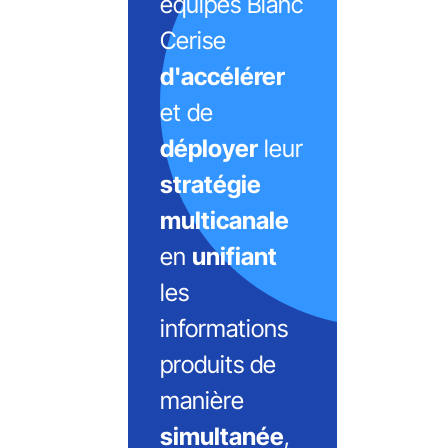
équipes Blanc
Cerise
d'accélérer
et de
déployer
leur
stratégie
multicanale
en
unifiant
les
informations
produits de
manière
simultanée
,