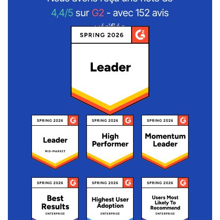
4,4/5
sur
G2
- avec 152 avis
vérifiés