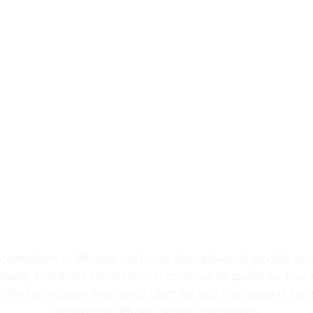
solution pensée po
teur du tourisme e
l’hospitalité
entralisant et diffusant vos fiches descriptives de produits tour
italité, fournir des informations et contenus de qualité sur tou
 offrez la meilleure expérience client sur tous vos supports touris
gestion et la diffusion de vos informations.