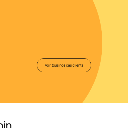
300
44
nomisés
Utilisateurs
langues
ing Content Manager
|
ClubMed
Voir tous nos cas clients
in...