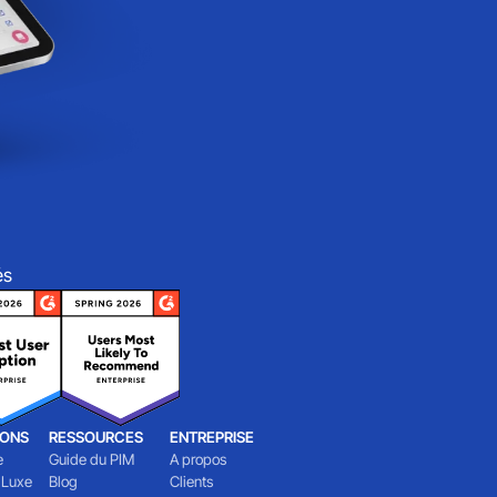
és
IONS
RESSOURCES
ENTREPRISE
e
Guide du PIM
A propos
 Luxe
Blog
Clients