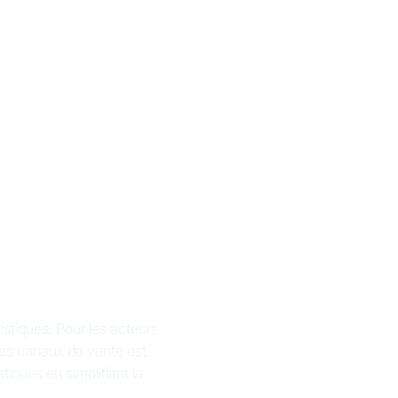
ur le
t de
istiques. Pour les acteurs
s les canaux de vente est
tiques en simplifiant la