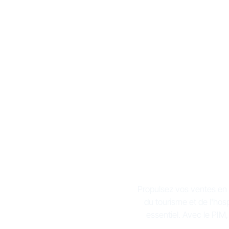
Une 
sec
Propulsez vos ventes en c
du tourisme et de l'hosp
essentiel. Avec le PIM,