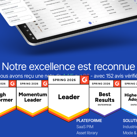
Notre excellence est reconnue
ous avons reçu une note de
4,4/5
sur
G2
- avec 152 avis vérifi
PLATEFORME
SOLUT
SaaS PIM
Industri
Asset library
Mode &