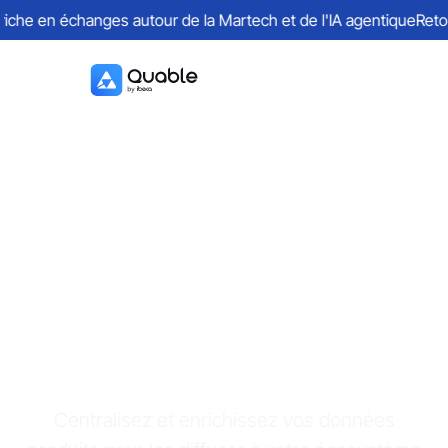
he en échanges autour de la Martech et de l'IA agentique
Retours
LA plateforme PIM
puissante et
complète
Centralisez et enrichissez vos données