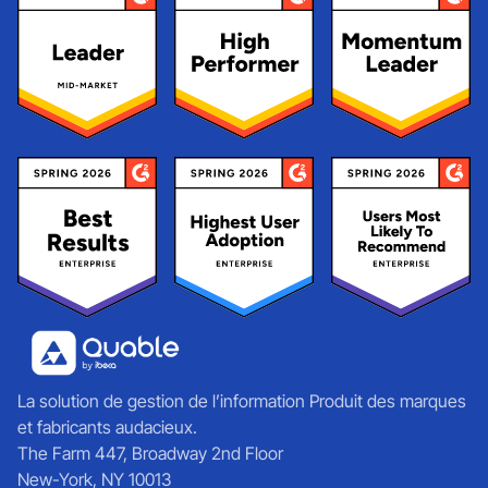
La solution de gestion de l’information Produit des marques
et fabricants audacieux.
The Farm 447, Broadway 2nd Floor
New-York, NY 10013