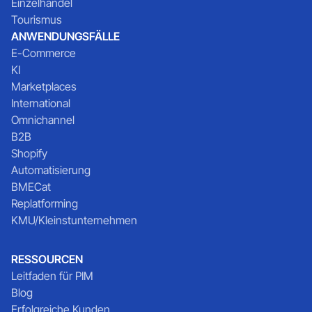
Einzelhandel
Tourismus
ANWENDUNGSFÄLLE
E-Commerce
KI
Marketplaces
International
Omnichannel
B2B
Shopify
Automatisierung
BMECat
Replatforming
KMU/Kleinstunternehmen
RESSOURCEN
Leitfaden für PIM
Blog
Erfolgreiche Kunden