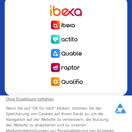
Quable ist die PIM für das Informationsmanagement Produkt
Ohne Einwilligung fortfahren
PIM für Marken und Hersteller, die nach Wachstum streben.
Wenn Sie auf "OK für mich" klicken, stimmen Sie der
Groupe Rocher, Mitsubishi Electric, Escada, Berluti, Delsey,
Speicherung von Cookies auf Ihrem Gerät zu, um die
Navigation auf der Website zu verbessern, die Nutzung
North Sails, Liberated Brands, MCO Regent und mehr als
der Website zu analysieren und zu unseren
300 führende Marken in 85 Ländern haben sich für Quable
Marketingbemühungen zur Personalisierung von Anzeigen