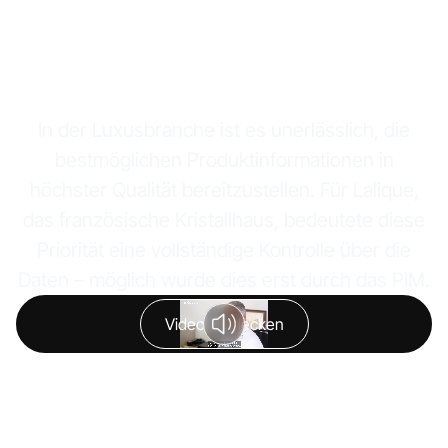
um den Faktor 4
reduzieren
In der Luxusbranche ist es unerlässlich, die
bestmöglichen Produktinformationen in
höchster Qualität bereitzustellen. Für Lalique,
das französische Kristallhaus, bedeutete diese
Priorität eine vollständige Kontrolle über die
Daten – möglich wurde dies erst durch das PIM.
Video entdecken