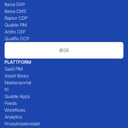
Ibexa DXP
Ibexa CMS
Raptor CDP
Quable PIM
Actito CEP
Qualifio DCP
DE
PLATTFORM
SaaS PIM
Asset library
Markenportal
KI
Quable Apps
Feeds
Workflows
Analytics
Produktdatenblatt