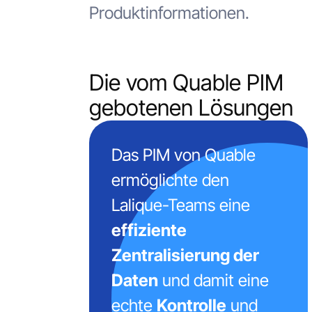
Produktinformationen.
Die vom Quable PIM
gebotenen Lösungen
Das PIM von Quable
ermöglichte den
Lalique-Teams eine
effiziente
Zentralisierung der
Daten
und damit eine
echte
Kontrolle
und