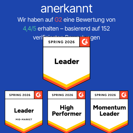
anerkannt
Wir haben auf
G2
eine Bewertung von
4,4/5
erhalten – basierend auf 152
verifizierten Bewertungen