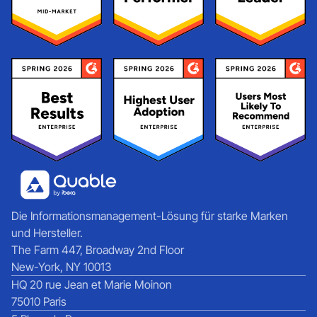
Die Informationsmanagement-Lösung für starke Marken
und Hersteller.
The Farm 447, Broadway 2nd Floor
New-York, NY 10013
HQ 20 rue Jean et Marie Moinon
75010 Paris