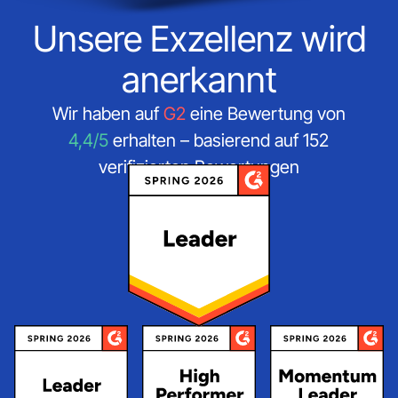
Unsere Exzellenz wird
anerkannt
Wir haben auf
G2
eine Bewertung von
4,4/5
erhalten – basierend auf 152
verifizierten Bewertungen