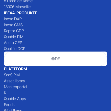
5 Place de Rome
13006 Marseille
IBEXA-PRODUKTE
Ibexa DXP
Ibexa CMS
Raptor CDP
Quable PIM
Actito CEP
Qualifio DCP
DE
PLATTFORM
SaaS PIM
Asset library
Markenportal
KI
Quable Apps
Feeds
Workflows