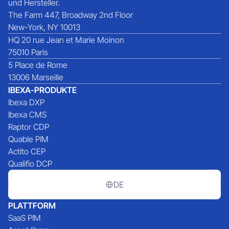
und Hersteller.
The Farm 447, Broadway 2nd Floor
New-York, NY 10013
HQ 20 rue Jean et Marie Moinon
75010 Paris
5 Place de Rome
13006 Marseille
IBEXA-PRODUKTE
Ibexa DXP
Ibexa CMS
Raptor CDP
Quable PIM
Actito CEP
Qualifio DCP
DE
PLATTFORM
SaaS PIM