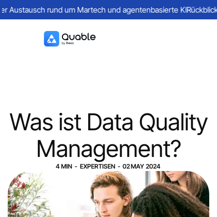
r Austausch rund um Martech und agentenbasierte KI
Rückblick au
Was ist Data Quality
Management?
4
MIN
-
EXPERTISEN
-
02
MAY
2024