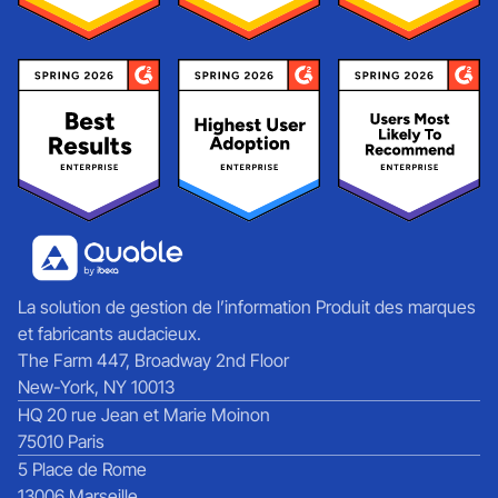
La solution de gestion de l’information Produit des marques
et fabricants audacieux.
The Farm 447, Broadway 2nd Floor
New-York, NY 10013
HQ 20 rue Jean et Marie Moinon
75010 Paris
5 Place de Rome
13006 Marseille