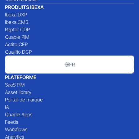
PRODUITS IBEXA
Ibexa DXP
Ibexa CMS
Raptor CDP
Quable PIM
Actito CEP
Qualifio DCP
FR
PLATEFORME
SaaS PIM
Asset library
Portail de marque
IA
Quable Apps
Feeds
Workflows
Analytics