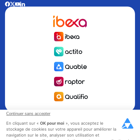
Continuer sans accepter
Quable est la solution de gestion de l’information Produit
PIM pour les marques et fabricants en quête de croissance.
En cliquant sur «
OK pour moi
», vous acceptez le
stockage de cookies sur votre appareil pour améliorer la
Groupe Rocher, Mitsubishi Electric, Escada, Berluti, Delsey,
navigation sur le site, analyser son utilisation et
North Sails, Liberated Brands, MCO Regent et plus de 300