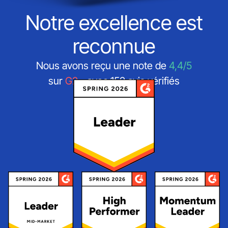
Notre excellence est
reconnue
Nous avons reçu une note de
4,4/5
sur
G2
- avec 152 avis vérifiés