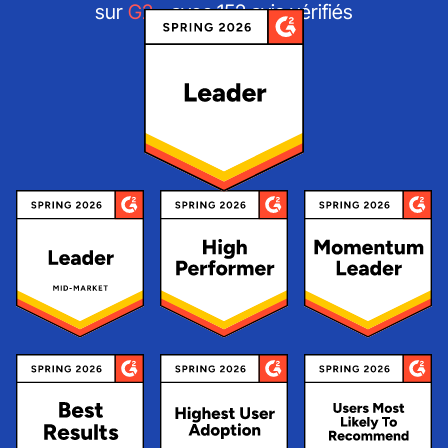
sur
G2
- avec 152 avis vérifiés