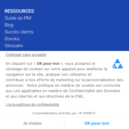
RESSOURCES
Guide du PIM
Blog
Succès clients
Ebooks
Glossaire
Webinars
Continuer sans accepter
FAQ
En cliquant sur «
OK pour moi
», vous acceptez le
Groupe PIM France
stockage de cookies sur votre appareil pour améliorer la
Calculateur ROI
navigation sur le site, analyser son utilisation et
COMPARATIF PIM
contribuer à nos efforts de marketing sur la personnalisation des
annonces. Notre politique en matière de cookies est conforme
Quable vs Akeneo
aux Lois applicables en matière de Confidentialité des Données
Quable vs Afineo
et aux Libertés et aux directives de la CNIL.
Quable vs Pimcore
Lire la politique de confidentialité
Quable vs Salsify
Consentements certifiés par
Je choisis
OK pour moi
ENTREPRISE