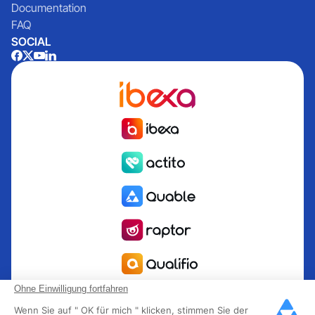
Documentation
FAQ
SOCIAL
Ohne Einwilligung fortfahren
Quable est la solution de gestion de l’information Produit
Wenn Sie auf " OK für mich " klicken, stimmen Sie der