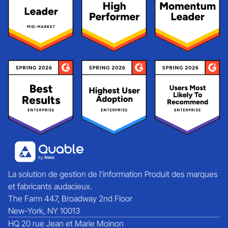
La solution de gestion de l’information Produit des marques
et fabricants audacieux.
The Farm 447, Broadway 2nd Floor
New-York, NY 10013
HQ 20 rue Jean et Marie Moinon