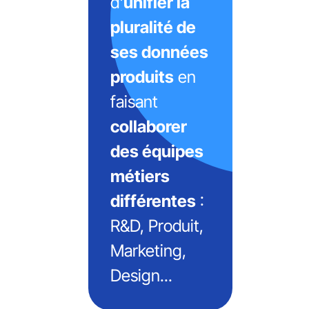
d'
unifier la
pluralité de
ses données
produits
en
faisant
collaborer
des équipes
métiers
différentes
:
R&D, Produit,
Marketing,
Design...