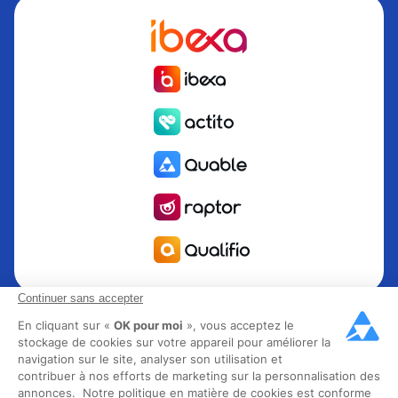
Continuer sans accepter
Quable est la solution de gestion de l’information Produit
PIM pour les marques et fabricants en quête de croissance.
En cliquant sur «
OK pour moi
», vous acceptez le
stockage de cookies sur votre appareil pour améliorer la
Groupe Rocher, Mitsubishi Electric, Escada, Berluti, Delsey,
navigation sur le site, analyser son utilisation et
North Sails, Liberated Brands, MCO Regent et plus de 300
contribuer à nos efforts de marketing sur la personnalisation des
grandes marques à travers 85 pays ont choisi Quable PIM
annonces. Notre politique en matière de cookies est conforme