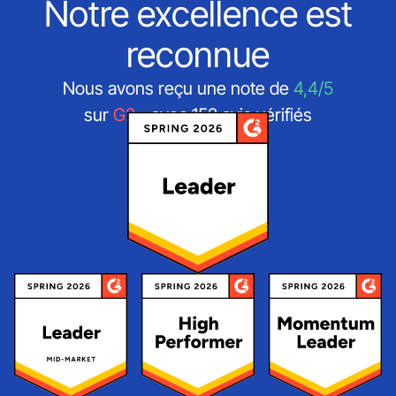
Notre excellence est
reconnue
Nous avons reçu une note de
4,4/5
sur
G2
- avec 152 avis vérifiés