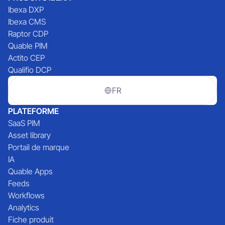
Ibexa DXP
Ibexa CMS
Raptor CDP
Quable PIM
Actito CEP
Qualifio DCP
FR
PLATEFORME
SaaS PIM
Asset library
Portail de marque
IA
Quable Apps
Feeds
Workflows
Analytics
Fiche produit