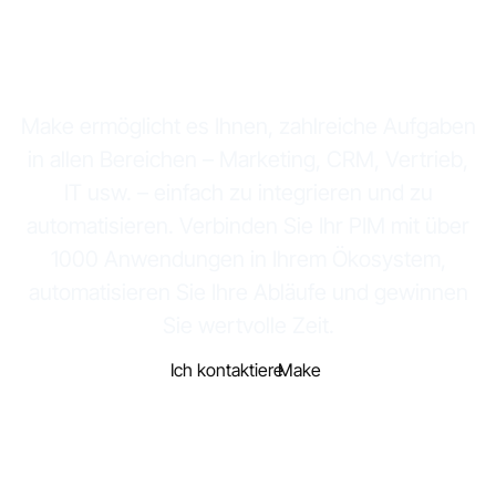
ganz ohne eine
einzige Codezeile
Make ermöglicht es Ihnen, zahlreiche Aufgaben
in allen Bereichen – Marketing, CRM, Vertrieb,
IT usw. – einfach zu integrieren und zu
automatisieren. Verbinden Sie Ihr PIM mit über
1000 Anwendungen in Ihrem Ökosystem,
automatisieren Sie Ihre Abläufe und gewinnen
Sie wertvolle Zeit.
Ich kontaktiere
Make