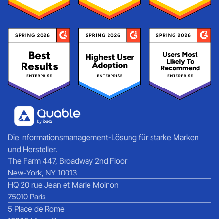
Die Informationsmanagement-Lösung für starke Marken
und Hersteller.
The Farm 447, Broadway 2nd Floor
New-York, NY 10013
HQ 20 rue Jean et Marie Moinon
75010 Paris
5 Place de Rome