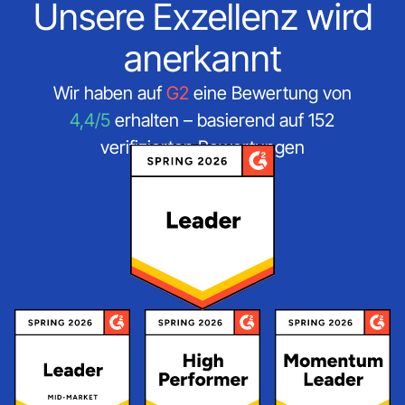
Unsere Exzellenz wird
anerkannt
Wir haben auf
G2
eine Bewertung von
4,4/5
erhalten – basierend auf 152
verifizierten Bewertungen