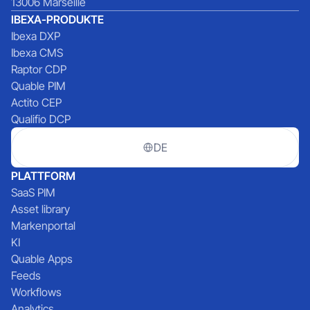
13006 Marseille
IBEXA-PRODUKTE
Ibexa DXP
Ibexa CMS
Raptor CDP
Quable PIM
Actito CEP
Qualifio DCP
DE
PLATTFORM
SaaS PIM
Asset library
Markenportal
KI
Quable Apps
Feeds
Workflows
Analytics