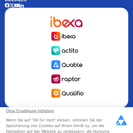
Quable ist die PIM für das Informationsmanagement Produkt
Ohne Einwilligung fortfahren
PIM für Marken und Hersteller, die nach Wachstum streben.
Wenn Sie auf "OK für mich" klicken, stimmen Sie der
Groupe Rocher, Mitsubishi Electric, Escada, Berluti, Delsey,
Speicherung von Cookies auf Ihrem Gerät zu, um die
Navigation auf der Website zu verbessern, die Nutzung
North Sails, Liberated Brands, MCO Regent und mehr als