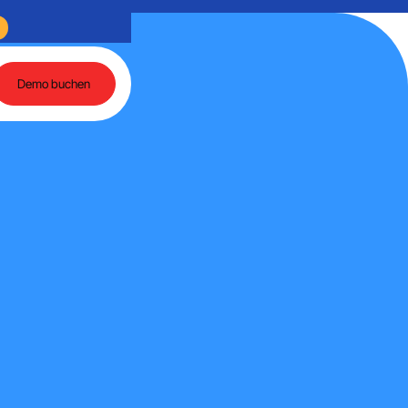
 und agentenbasierte KI
Rückblick auf einen Tag voller Austausch rund um Mart
Demo buchen