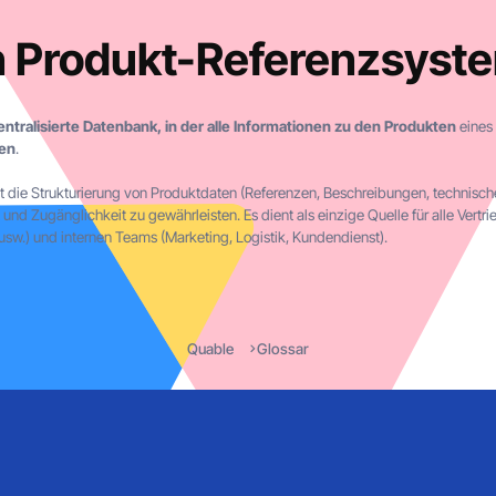
in Produkt-Referenzsyst
entralisierte Datenbank, in der alle Informationen zu den Produkten
eines
den
.
 die Strukturierung von Produktdaten (Referenzen, Beschreibungen, technisch
und Zugänglichkeit zu gewährleisten. Es dient als einzige Quelle für alle Ver
usw.) und internen Teams (Marketing, Logistik, Kundendienst).
Quable
Glossar