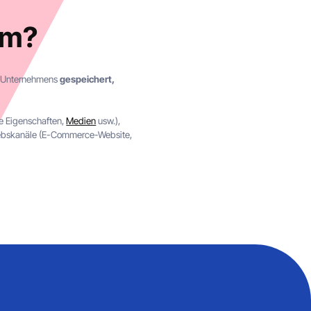
em?
 Unternehmens
gespeichert,
e Eigenschaften,
Medien
usw.),
triebskanäle (E-Commerce-Website,