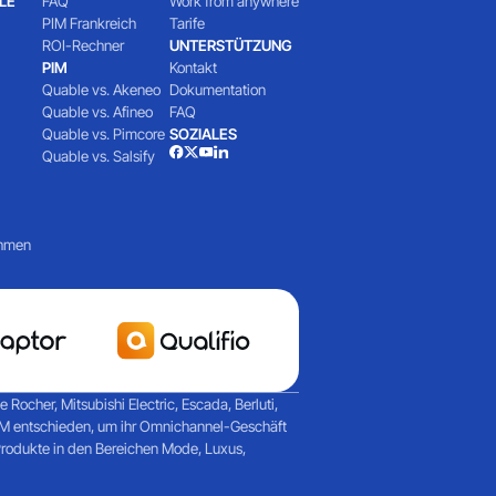
LE
FAQ
Work from anywhere
PIM Frankreich
Tarife
ROI-Rechner
UNTERSTÜTZUNG
PIM
Kontakt
Quable vs. Akeneo
Dokumentation
Quable vs. Afineo
FAQ
Quable vs. Pimcore
SOZIALES
Quable vs. Salsify
ehmen
ocher, Mitsubishi Electric, Escada, Berluti,
PIM entschieden, um ihr Omnichannel-Geschäft
Produkte in den Bereichen Mode, Luxus,