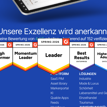
Unsere Exzellenz wird anerkann
eine Bewertung von
4,4/5
erhalten – basierend auf 152 verifiz
PLATTFORM
LÖSUNGEN
SaaS PIM
Industrie
Asset library
Mode & Luxus
Markenportal
Schönheit
KI
Lebensmittel und G
Quable Apps
Einzelhandel
Feeds
Tourismus