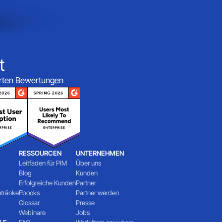
t
ierten Bewertungen
RESSOURCEN
UNTERNEHMEN
Leitfaden für PIM
Über uns
Blog
Kunden
Erfolgreiche Kunden
Partner
etränke
Ebooks
Partner werden
Glossar
Presse
Webinare
Jobs