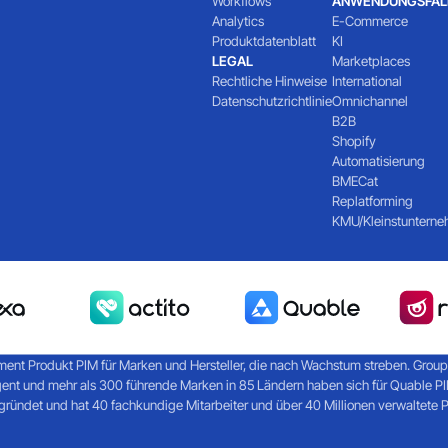
Workflows
ANWENDUNGSFÄL
Analytics
E-Commerce
Produktdatenblatt
KI
LEGAL
Marketplaces
Rechtliche Hinweise
International
Datenschutzrichtlinie
Omnichannel
B2B
Shopify
Automatisierung
BMECat
Replatforming
KMU/Kleinstuntern
ent Produkt PIM für Marken und Hersteller, die nach Wachstum streben. Groupe R
gent und mehr als 300 führende Marken in 85 Ländern haben sich für Quable 
ündet und hat 40 fachkundige Mitarbeiter und über 40 Millionen verwaltete 