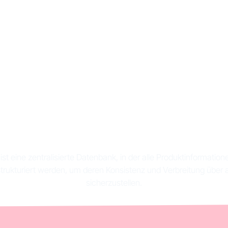
st ein Produkt-Repo
und wozu dient es?
ist eine zentralisierte Datenbank, in der alle Produktinformat
trukturiert werden, um deren Konsistenz und Verbreitung über 
sicherzustellen.