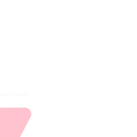
eile und
le
äufer vereint.