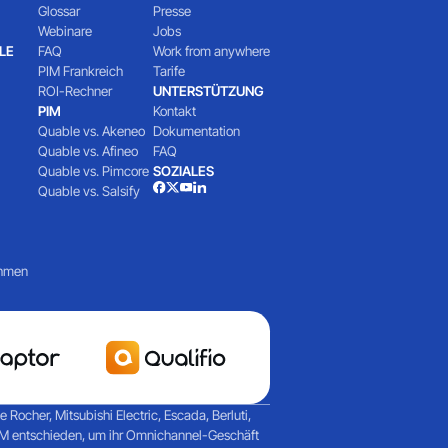
Glossar
Presse
Webinare
Jobs
LE
FAQ
Work from anywhere
PIM Frankreich
Tarife
ROI-Rechner
UNTERSTÜTZUNG
PIM
Kontakt
Quable vs. Akeneo
Dokumentation
Quable vs. Afineo
FAQ
Quable vs. Pimcore
SOZIALES
Quable vs. Salsify
ehmen
ocher, Mitsubishi Electric, Escada, Berluti,
PIM entschieden, um ihr Omnichannel-Geschäft