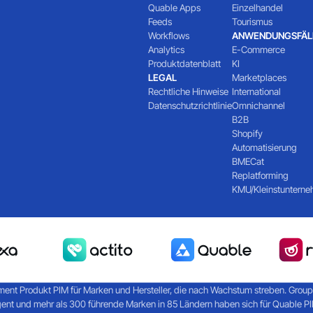
Quable Apps
Einzelhandel
Feeds
Tourismus
Workflows
ANWENDUNGSFÄL
Analytics
E-Commerce
Produktdatenblatt
KI
LEGAL
Marketplaces
Rechtliche Hinweise
International
Datenschutzrichtlinie
Omnichannel
B2B
Shopify
Automatisierung
BMECat
Replatforming
KMU/Kleinstuntern
ent Produkt PIM für Marken und Hersteller, die nach Wachstum streben. Groupe R
gent und mehr als 300 führende Marken in 85 Ländern haben sich für Quable 