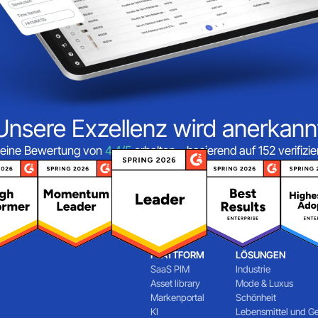
Unsere Exzellenz wird anerkann
eine Bewertung von
4,4/5
erhalten – basierend auf 152 verifiz
PLATTFORM
LÖSUNGEN
SaaS PIM
Industrie
Asset library
Mode & Luxus
Markenportal
Schönheit
KI
Lebensmittel und G