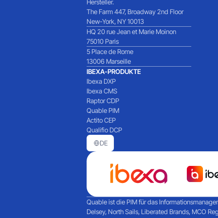
Hersteller.
The Farm 447, Broadway 2nd Floor
New-York, NY 10013
HQ 20 rue Jean et Marie Moinon
75010 Paris
5 Place de Rome
13006 Marseille
IBEXA-PRODUKTE
Ibexa DXP
Ibexa CMS
Raptor CDP
Quable PIM
Actito CEP
Qualifio DCP
DE
Quable ist die PIM für das Informationsmanagem
Delsey, North Sails, Liberated Brands, MCO Re