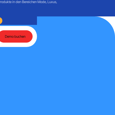
Produkte in den Bereichen Mode, Luxus,
und agentenbasierte KI
Rückblick auf einen Tag voller Austausch rund um Mart
Demo buchen