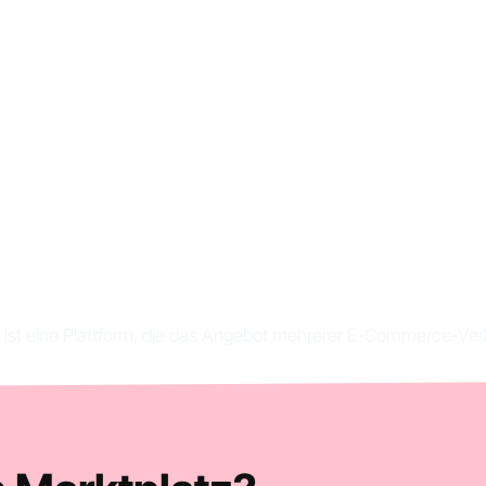
atz: Definition, Vort
nwendungsbeispie
z ist eine Plattform, die das Angebot mehrerer E-Commerce-Verk