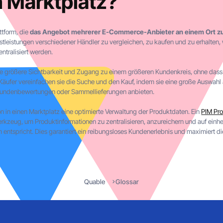
n Marktplatz?
attform, die
das Angebot mehrerer E-Commerce-Anbieter an einem Ort 
tleistungen verschiedener Händler zu vergleichen, zu kaufen und zu erhalten,
ntralisiert werden.
ne größere Sichtbarkeit und Zugang zu einem größeren Kundenkreis, ohne dass h
Für Käufer vereinfachen sie die Suche und den Kauf, indem sie eine große Auswa
 Kundenbewertungen oder Sammellieferungen anbieten.
ion in einen Marktplatz eine optimierte Verwaltung der Produktdaten. Ein
PIM Pr
kzeug, um Produktinformationen zu zentralisieren, anzureichern und auf einhei
 entspricht. Dies garantiert ein reibungsloses Kundenerlebnis und maximiert d
Quable
Glossar