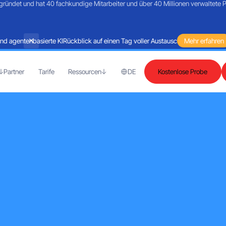
ündet und hat 40 fachkundige Mitarbeiter und über 40 Millionen verwaltete 
 agentenbasierte KI
Rückblick auf einen Tag voller Austausch rund um Martech 
Mehr erfahren
Partner
Tarife
Ressourcen
DE
Kostenlose Probe