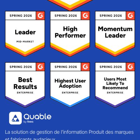
La solution de gestion de l’information Produit des marques
et fabricants audacieux.