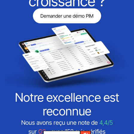
croissance ?
Demander une démo PIM
Notre excellence est
reconnue
Nous avons reçu une note de
4,4/5
sur
G2
- avec 152 avis vérifiés