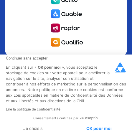
Continuer sans accepter
Quable est la solution de gestion de l’information Produit
PIM pour les marques et fabricants en quête de croissance.
En cliquant sur «
OK pour moi
», vous acceptez le
stockage de cookies sur votre appareil pour améliorer la
Groupe Rocher, Mitsubishi Electric, Escada, Berluti, Delsey,
navigation sur le site, analyser son utilisation et
North Sails, Liberated Brands, MCO Regent et plus de 300
contribuer à nos efforts de marketing sur la personnalisation des
grandes marques à travers 85 pays ont choisi Quable PIM
annonces. Notre politique en matière de cookies est conforme
pour faire décoller leur business omnicanal. Fondée en
aux Lois applicables en matière de Confidentialité des Données
et aux Libertés et aux directives de la CNIL.
2013, Quable compte 40 collaborateurs experts et plus de
40 millions de produits gérés dans les secteurs mode, luxe,
Lire la politique de confidentialité
alimentaire et industrie.
Consentements certifiés par
Je choisis
OK pour moi