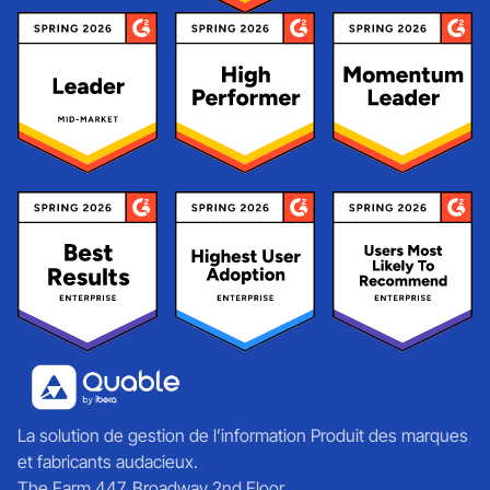
La solution de gestion de l’information Produit des marques
et fabricants audacieux.
The Farm 447, Broadway 2nd Floor