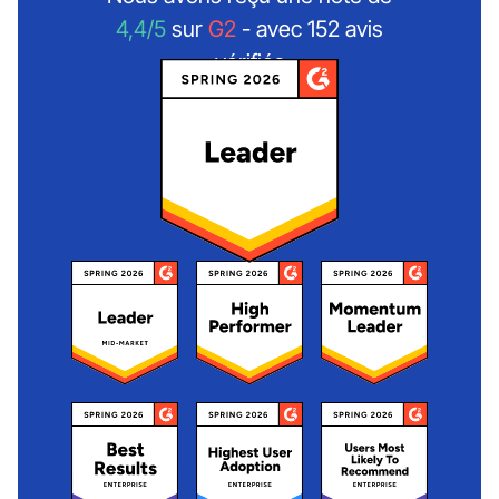
4,4/5
sur
G2
- avec 152 avis
vérifiés