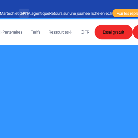
ech et de l'IA agentique
Retours sur une journée riche en échanges autour de la
Voir les repl
Partenaires
Tarifs
Ressources
FR
Essai gratuit