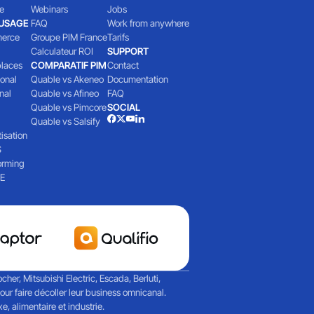
e
Webinars
Jobs
'USAGE
FAQ
Work from anywhere
erce
Groupe PIM France
Tarifs
Calculateur ROI
SUPPORT
laces
COMPARATIF PIM
Contact
ional
Quable vs Akeneo
Documentation
nal
Quable vs Afineo
FAQ
Quable vs Pimcore
SOCIAL
Quable vs Salsify
isation
S
orming
E
her, Mitsubishi Electric, Escada, Berluti,
r faire décoller leur business omnicanal.
, alimentaire et industrie.