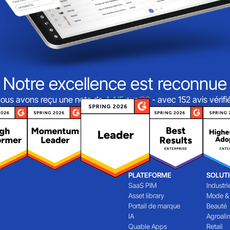
Notre excellence est reconnue
ous avons reçu une note de
4,4/5
sur
G2
- avec 152 avis vérifi
PLATEFORME
SOLUT
SaaS PIM
Industri
Asset library
Mode &
Portail de marque
Beauté
IA
Agroali
Quable Apps
Retail