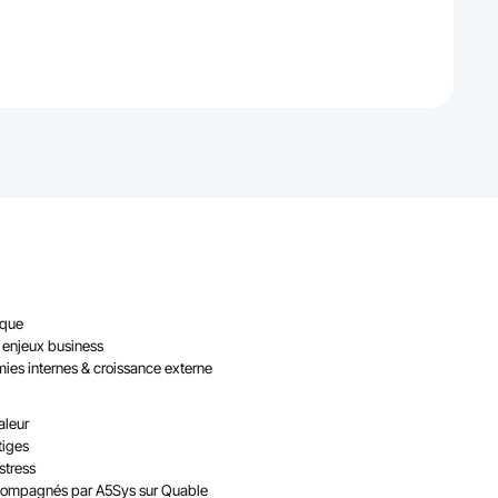
ique
s enjeux business
ies internes & croissance externe
aleur
tiges
stress
ccompagnés par A5Sys sur Quable