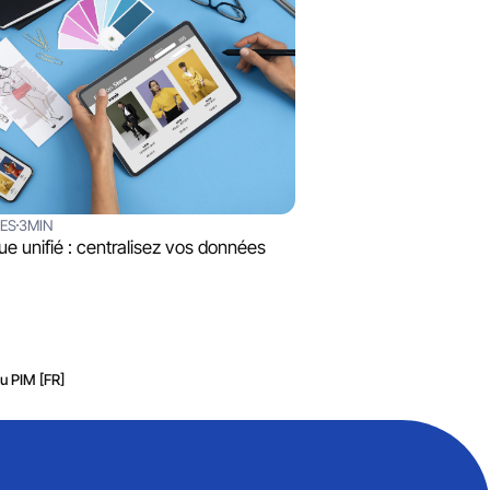
SES
3MIN
ue unifié : centralisez vos données
du PIM [FR]