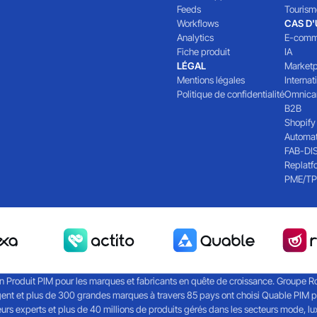
Feeds
Tourism
Workflows
CAS D
Analytics
E-comm
Fiche produit
IA
LÉGAL
Marketp
Mentions légales
Internat
Politique de confidentialité
Omnica
B2B
Shopify
Automat
FAB-DI
Replatf
PME/TP
on Produit PIM pour les marques et fabricants en quête de croissance. Groupe Roc
ent et plus de 300 grandes marques à travers 85 pays ont choisi Quable PIM pou
 experts et plus de 40 millions de produits gérés dans les secteurs mode, luxe