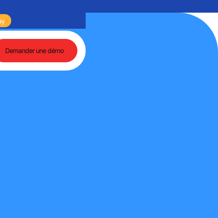
 Martech et de l'IA agentique
ay
Retours sur une journée riche en échanges autour d
Demander une démo