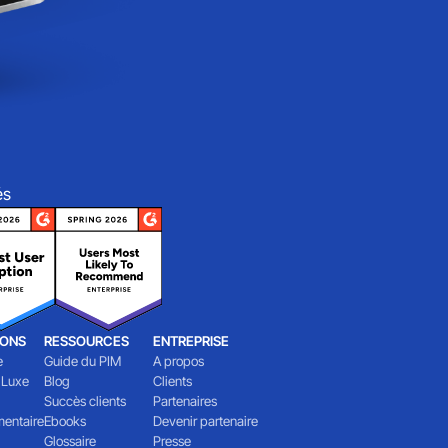
és
IONS
RESSOURCES
ENTREPRISE
e
Guide du PIM
A propos
 Luxe
Blog
Clients
Succès clients
Partenaires
mentaire
Ebooks
Devenir partenaire
Glossaire
Presse