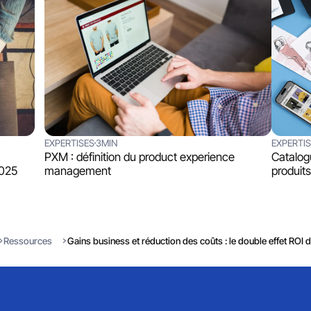
EXPERTISES
3MIN
EXPERTI
PXM : définition du product experience
Catalog
2025
management
produits
Ressources
Gains business et réduction des coûts : le double effet ROI 