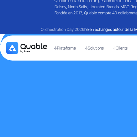
Quable est la solution de gestion de l’informati
Delsey, North Sails, Liberated Brands, MCO Reg
Fondée en 2013, Quable compte 40 collaborateurs
Retours sur une journée riche en échanges autour de la Marte
Orchestration Day 2026
Plateforme
Solutions
Clients