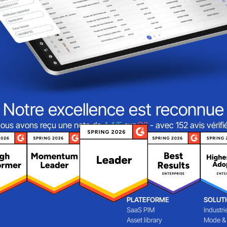
Notre excellence est reconnue
ous avons reçu une note de
4,4/5
sur
G2
- avec 152 avis vérifi
PLATEFORME
SOLUT
SaaS PIM
Industri
Asset library
Mode &