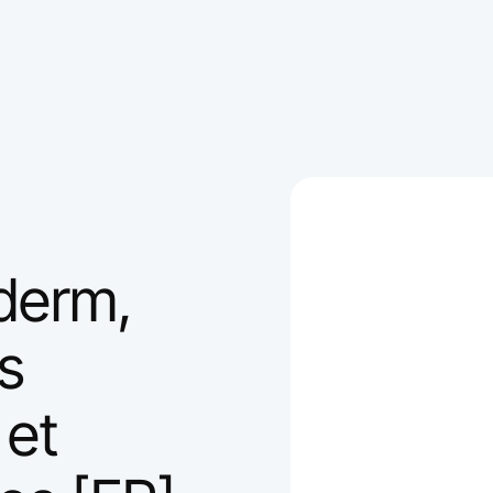
derm,
es
 et