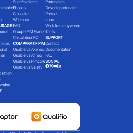
Succès clients
Partenaires
mentaire
Ebooks
Devenir partenaire
Glossaire
Presse
e
Webinars
Jobs
'USAGE
FAQ
Work from anywhere
erce
Groupe PIM France
Tarifs
Calculateur ROI
SUPPORT
laces
COMPARATIF PIM
Contact
ional
Quable vs Akeneo
Documentation
nal
Quable vs Afineo
FAQ
Quable vs Pimcore
SOCIAL
Quable vs Salsify
isation
S
orming
E