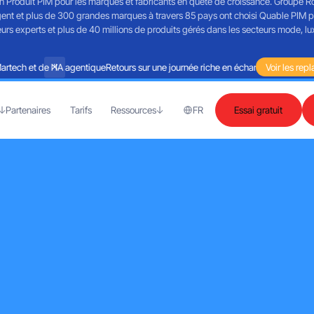
on Produit PIM pour les marques et fabricants en quête de croissance. Groupe Roc
ent et plus de 300 grandes marques à travers 85 pays ont choisi Quable PIM pou
 experts et plus de 40 millions de produits gérés dans les secteurs mode, luxe
ch et de l'IA agentique
Retours sur une journée riche en échanges autour de la M
Voir les repl
Partenaires
Tarifs
Ressources
FR
Essai gratuit