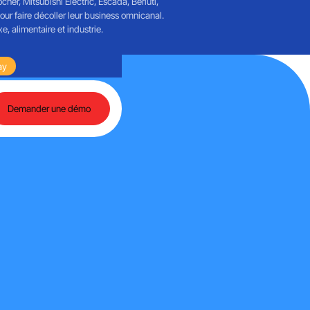
her, Mitsubishi Electric, Escada, Berluti,
r faire décoller leur business omnicanal.
, alimentaire et industrie.
artech et de l'IA agentique
ay
Retours sur une journée riche en échanges autour de 
Demander une démo