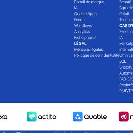
Portail de marque
Beauté
IA
Agroali
Quable Apps
Retail
Feeds
Tourism
Workflows
CAS D
Analytics
E-comm
Fiche produit
IA
LÉGAL
Marketp
Mentions légales
Internat
Politique de confidentialité
Omnica
B2B
Shopify
Automat
FAB-DI
Replatf
PME/TP