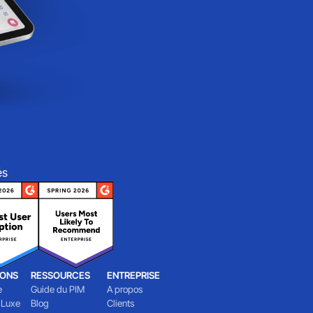
és
IONS
RESSOURCES
ENTREPRISE
e
Guide du PIM
A propos
 Luxe
Blog
Clients