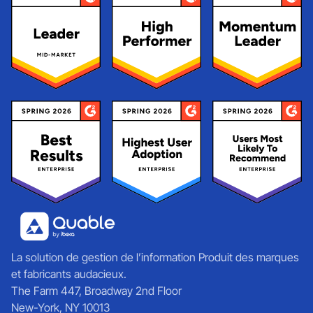
La solution de gestion de l’information Produit des marques
et fabricants audacieux.
The Farm 447, Broadway 2nd Floor
New-York, NY 10013