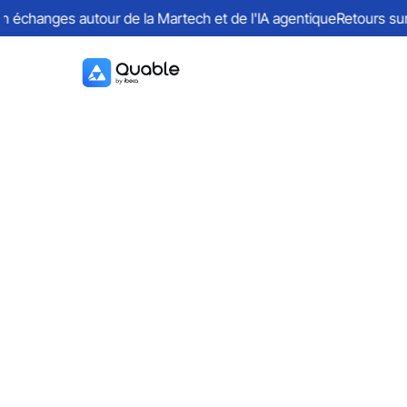
changes autour de la Martech et de l'IA agentique
Retours sur un
Révélez tout le
potentiel de votre
marque avec la
plateforme Quable