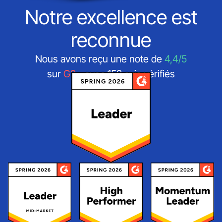
Notre excellence est
reconnue
Nous avons reçu une note de
4,4/5
sur
G2
- avec 152 avis vérifiés