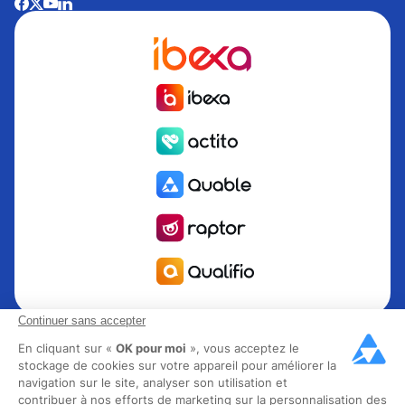
Continuer sans accepter
Quable est la solution de gestion de l’information Produit
PIM pour les marques et fabricants en quête de croissance.
En cliquant sur «
OK pour moi
», vous acceptez le
stockage de cookies sur votre appareil pour améliorer la
Groupe Rocher, Mitsubishi Electric, Escada, Berluti, Delsey,
navigation sur le site, analyser son utilisation et
North Sails, Liberated Brands, MCO Regent et plus de 300
contribuer à nos efforts de marketing sur la personnalisation des