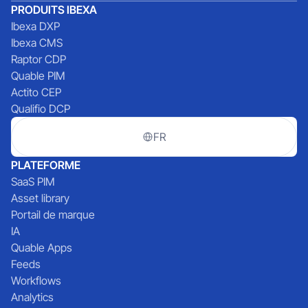
PRODUITS IBEXA
Ibexa DXP
Ibexa CMS
Raptor CDP
Quable PIM
Actito CEP
Qualifio DCP
FR
PLATEFORME
SaaS PIM
Asset library
Portail de marque
IA
Quable Apps
Feeds
Workflows
Analytics