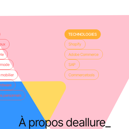
TECHNOLOGIES
ueux
Shopify
yle
Adobe Commerce
t mode
SAP
 mobilier
Commercetools
ardware
ns personnels
À propos de
allure_