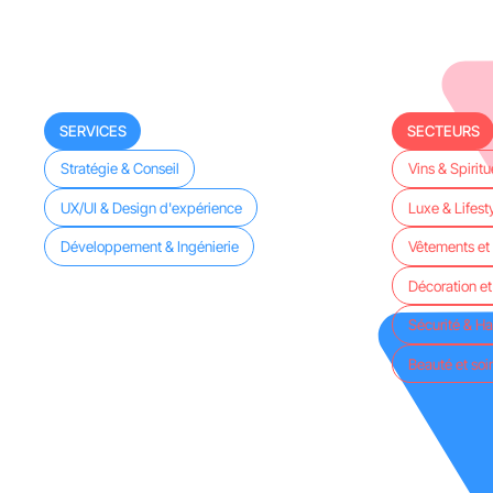
SERVICES
SECTEURS
Stratégie & Conseil
Vins & Spirit
UX/UI & Design d'expérience
Luxe & Lifest
Développement & Ingénierie
Vêtements e
Décoration et
Sécurité & H
Beauté et soi