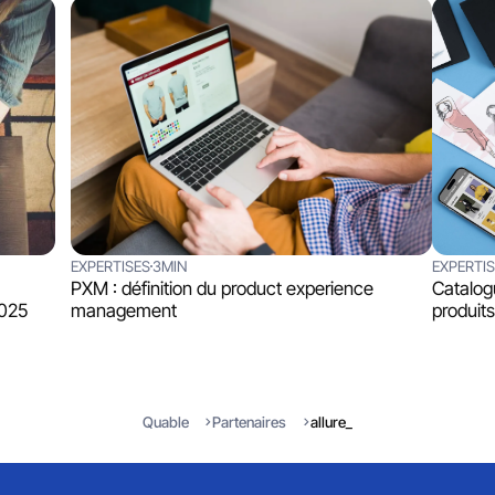
EXPERTISES
3MIN
EXPERTI
PXM : définition du product experience
Catalog
2025
management
produits
Quable
Partenaires
allure_