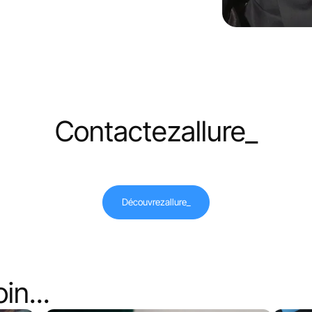
Contactez
allure_
Découvrez
allure_
in...