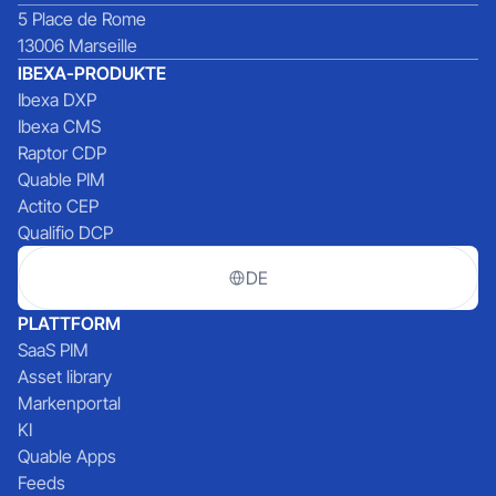
5 Place de Rome
13006 Marseille
IBEXA-PRODUKTE
Ibexa DXP
Ibexa CMS
Raptor CDP
Quable PIM
Actito CEP
Qualifio DCP
DE
PLATTFORM
SaaS PIM
Asset library
Markenportal
KI
Quable Apps
Feeds