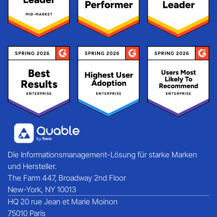
Die Informationsmanagement-Lösung für starke Marken
und Hersteller.
The Farm 447, Broadway 2nd Floor
New-York, NY 10013
HQ 20 rue Jean et Marie Moinon
75010 Paris