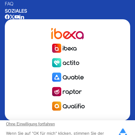
FAQ
SOZIALES
Quable ist die PIM für das Informationsmanagement Produkt
Ohne Einwilligung fortfahren
PIM für Marken und Hersteller, die nach Wachstum streben.
Wenn Sie auf "OK für mich" klicken, stimmen Sie der