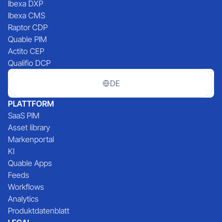
Ibexa DXP
Ibexa CMS
Raptor CDP
Quable PIM
Actito CEP
Qualifio DCP
DE
PLATTFORM
SaaS PIM
Asset library
Markenportal
KI
Quable Apps
Feeds
Workflows
Analytics
Produktdatenblatt