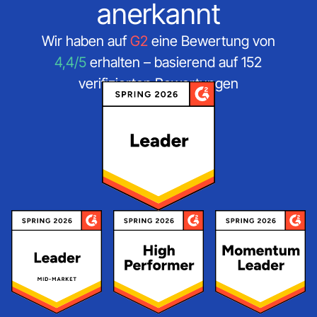
anerkannt
Wir haben auf
G2
eine Bewertung von
4,4/5
erhalten – basierend auf 152
verifizierten Bewertungen