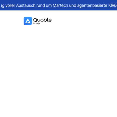
ag voller Austausch rund um Martech und agentenbasierte KI
Rüc
Was ist eine
Produkthierarchie
und warum ist sie
nützlich?