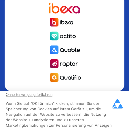
Quable ist die PIM für das Informationsmanagement Produkt
Ohne Einwilligung fortfahren
PIM für Marken und Hersteller, die nach Wachstum streben.
Wenn Sie auf "OK für mich" klicken, stimmen Sie der
Groupe Rocher, Mitsubishi Electric, Escada, Berluti, Delsey,
Speicherung von Cookies auf Ihrem Gerät zu, um die
Navigation auf der Website zu verbessern, die Nutzung
North Sails, Liberated Brands, MCO Regent und mehr als
der Website zu analysieren und zu unseren
300 führende Marken in 85 Ländern haben sich für Quable
Marketingbemühungen zur Personalisierung von Anzeigen