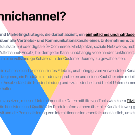
mnichannel?
und Marketingstrategie, die darauf abzielt, ein
einheitliches und nahtlos
 über alle Vertriebs- und Kommunikationskanäle eines Unternehmens
zu 
rkaufsstellen) oder digitale (E-Commerce, Marktplätze, soziale Netzwerke, 
ltichannel-Ansatz, bei dem jeder Kanal unabhängig voneinander funktioniert, i
um eine vollständige Kohärenz in der Customer Journey zu gewährleisten.
n nahtloses und personalisiertes Erlebnis, unabhängig vom verwendeten Kana
e beginnen, ein Produkt im Laden ausprobieren und seinen Kauf über eine mobi
r Ansatz stärkt die Kundenbindung und -zufriedenheit und bietet Unternehme
rhalten.
mzusetzen, müssen Unternehmen ihre Daten mithilfe von Tools wie einem
PIM 
 die Konsistenz und Qualität der Produktinformationen über alle Kanäle hinweg g
M) und die Personalisierung von Interaktionen sind ebenfalls unerlässlich, um e