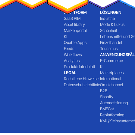
PLATTFORM
LÖSUNGEN
SaaS PIM
Industrie
Asset library
Mode & Luxus
Markenportal
Schönheit
KI
Lebensmittel und G
Quable Apps
Einzelhandel
Feeds
Tourismus
Workflows
ANWENDUNGSFÄL
Analytics
E-Commerce
Produktdatenblatt
KI
LEGAL
Marketplaces
Rechtliche Hinweise
International
Datenschutzrichtlinie
Omnichannel
B2B
Shopify
Automatisierung
BMECat
Replatforming
KMU/Kleinstuntern