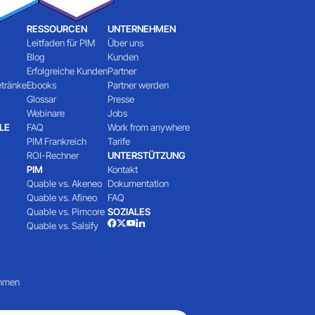
RESSOURCEN
UNTERNEHMEN
Leitfaden für PIM
Über uns
Blog
Kunden
Erfolgreiche Kunden
Partner
etränke
Ebooks
Partner werden
Glossar
Presse
Webinare
Jobs
LE
FAQ
Work from anywhere
PIM Frankreich
Tarife
ROI-Rechner
UNTERSTÜTZUNG
PIM
Kontakt
Quable vs. Akeneo
Dokumentation
Quable vs. Afineo
FAQ
Quable vs. Pimcore
SOZIALES
Quable vs. Salsify
ehmen