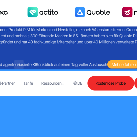
ent Produkt PIM für Marken und Hersteller, die nach Wachstum streben. Groupe R
gent und mehr als 300 führende Marken in 85 Ländern haben sich für Quable 
ündet und hat 40 fachkundige Mitarbeiter und über 40 Millionen verwaltete 
gentenbasierte KI
Rückblick auf einen Tag voller Austausch rund um Martech u
Mehr erfahren
Partner
Tarife
Ressourcen
DE
Kostenlose Probe