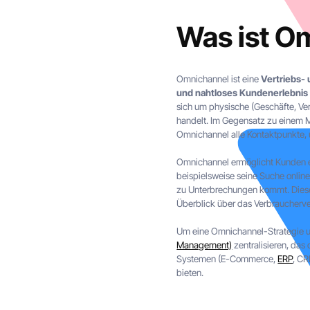
Was ist O
Omnichannel ist eine
Vertriebs- 
und nahtloses Kundenerlebnis
sich um physische (Geschäfte, Ve
handelt. Im Gegensatz zu einem Mu
Omnichannel alle Kontaktpunkte, 
Omnichannel ermöglicht Kunden ei
beispielsweise seine Suche onlin
zu Unterbrechungen kommt. Diese
Überblick über das Verbraucherve
Um eine Omnichannel-Strategie u
Management)
zentralisieren, das
Systemen (E-Commerce,
ERP
, CR
bieten.