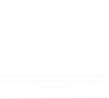
ion Omnichannel: In
 Anwendungsbeisp
ehmens oder einer Marke, die darin besteht, sein/ihr Angebot ü
cher Vertrieb und Web) zu vermarkten. Das PIM ermöglicht di
Channel-Verkaufs.