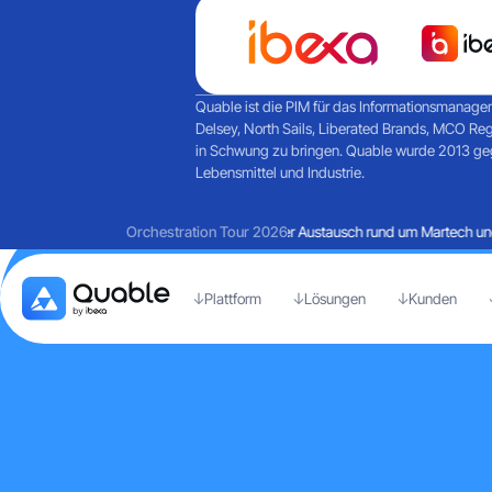
Quable ist die PIM für das Informationsmanagem
Delsey, North Sails, Liberated Brands, MCO Re
in Schwung zu bringen. Quable wurde 2013 gegr
Lebensmittel und Industrie.
Rückblick auf einen Tag voller Austausch rund um Martech und a
Orchestration Tour 2026
Plattform
Lösungen
Kunden