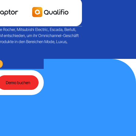
ocher, Mitsubishi Electric, Escada, Berluti,
PIM entschieden, um ihr Omnichannel-Geschäft
Produkte in den Bereichen Mode, Luxus,
nd agentenbasierte KI
Rückblick auf einen Tag voller Austausch rund um Martec
Demo buchen