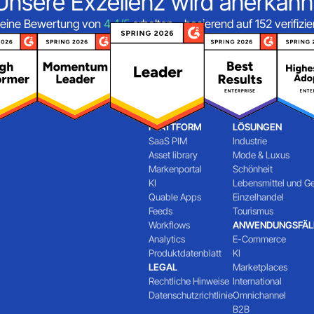
Unsere Exzellenz wird anerkann
eine Bewertung von
4,4/5
erhalten – basierend auf 152 verifiz
PLATTFORM
LÖSUNGEN
SaaS PIM
Industrie
Asset library
Mode & Luxus
Markenportal
Schönheit
KI
Lebensmittel und G
Quable Apps
Einzelhandel
Feeds
Tourismus
Workflows
ANWENDUNGSFÄL
Analytics
E-Commerce
Produktdatenblatt
KI
LEGAL
Marketplaces
Rechtliche Hinweise
International
Datenschutzrichtlinie
Omnichannel
B2B