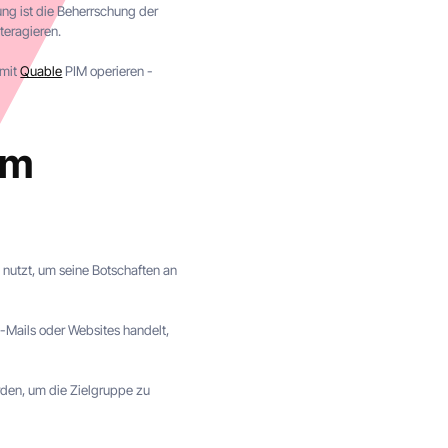
ung ist die Beherrschung der
teragieren.
 mit
Quable
PIM operieren -
im
 nutzt, um seine Botschaften an
E-Mails oder Websites handelt,
den, um die Zielgruppe zu