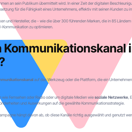
men an sein Publikum übermittelt wird. In einer Zeit der digitalen Beschleunig
etzung für die Fähigkeit eines Unternehmens, effektiv mit seinen Kunden zu in
rken und Hersteller, die - wie die über 300 führenden Marken, die in 85 Ländern
l-Kommunikation zu optimieren.
in Kommunikationskanal 
?
munikationskanal
auf das Werkzeug oder die Plattform, die ein Unternehmen
en wie Fernsehen oder Radio oder um digitale Medien wie
soziale Netzwerke
, 
sonderheiten und Auswirkungen auf die gewählte Kommunikationsstrategie.
kampagne hängt davon ab, ob diese Kanäle richtig ausgewählt und genutzt wer