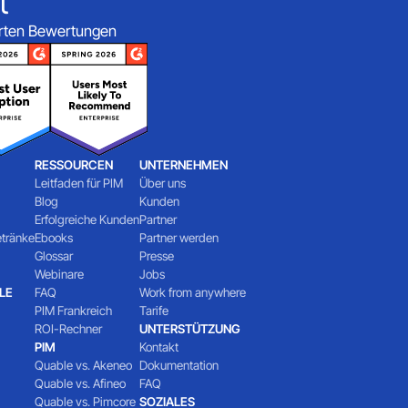
t
ierten Bewertungen
RESSOURCEN
UNTERNEHMEN
Leitfaden für PIM
Über uns
Blog
Kunden
Erfolgreiche Kunden
Partner
etränke
Ebooks
Partner werden
Glossar
Presse
Webinare
Jobs
LE
FAQ
Work from anywhere
PIM Frankreich
Tarife
ROI-Rechner
UNTERSTÜTZUNG
PIM
Kontakt
Quable vs. Akeneo
Dokumentation
Quable vs. Afineo
FAQ
Quable vs. Pimcore
SOZIALES