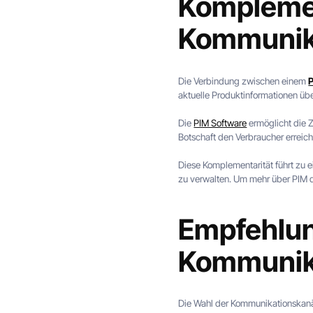
Komplemen
Kommunik
Die Verbindung zwischen einem
aktuelle Produktinformationen übe
Die
PIM Software
ermöglicht die Z
Botschaft den Verbraucher erreic
Diese Komplementarität führt zu 
zu verwalten. Um mehr über PIM d
Empfehlun
Kommunik
Die Wahl der Kommunikationskanäl