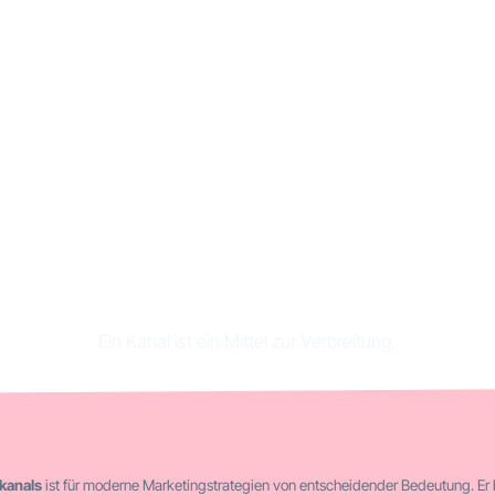
ommunikationskana
ionen, Vorteile und B
Ein Kanal ist ein Mittel zur Verbreitung.
kanals
ist für moderne Marketingstrategien von entscheidender Bedeutung. Er 