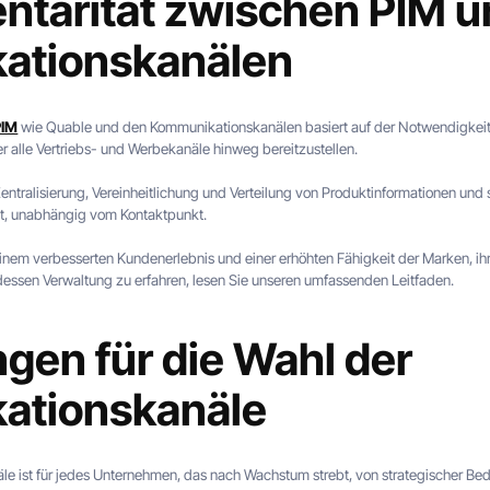
tarität zwischen PIM u
ationskanälen
PIM
wie Quable und den Kommunikationskanälen basiert auf der Notwendigkeit, 
r alle Vertriebs- und Werbekanäle hinweg bereitzustellen.
entralisierung, Vereinheitlichung und Verteilung von Produktinformationen und ste
ht, unabhängig vom Kontaktpunkt.
einem verbesserten Kundenerlebnis und einer erhöhten Fähigkeit der Marken, i
essen Verwaltung zu erfahren, lesen Sie unseren umfassenden Leitfaden.
gen für die Wahl der
ationskanäle
e ist für jedes Unternehmen, das nach Wachstum strebt, von strategischer Be