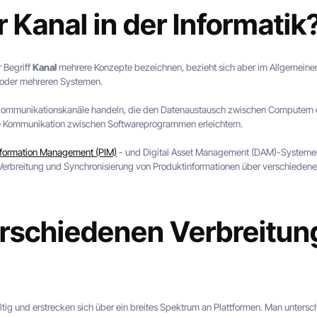
r Kanal in der Informatik
r Begriff
Kanal
mehrere Konzepte bezeichnen, bezieht sich aber im Allgemeinen 
 oder mehreren Systemen.
kommunikationskanäle handeln, die den Datenaustausch zwischen Computern 
die Kommunikation zwischen Softwareprogrammen erleichtern.
nformation Management (PIM)
- und Digital Asset Management (DAM)-Systemen
 Verbreitung und Synchronisierung von Produktinformationen über verschieden
rschiedenen Verbreitun
ältig und erstrecken sich über ein breites Spektrum an Plattformen. Man unter