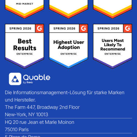
Die Informationsmanagement-Lösung für starke Marken
und Hersteller.
The Farm 447, Broadway 2nd Floor
New-York, NY 10013
HQ 20 rue Jean et Marie Moinon
75010 Paris
5 Place de Rome