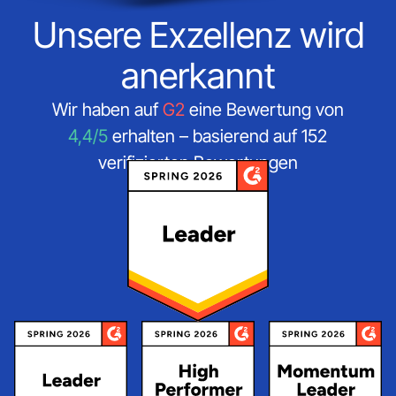
Unsere Exzellenz wird
anerkannt
Wir haben auf
G2
eine Bewertung von
4,4/5
erhalten – basierend auf 152
verifizierten Bewertungen