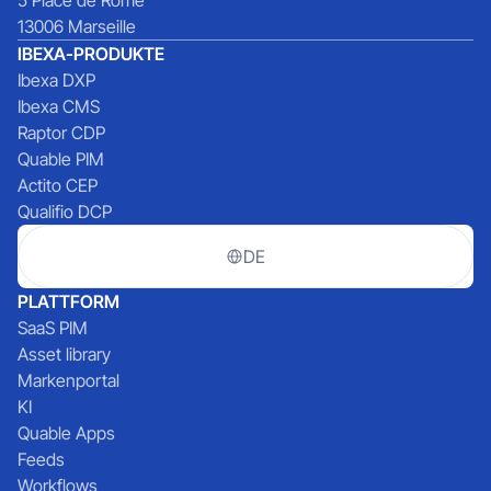
13006 Marseille
IBEXA-PRODUKTE
Ibexa DXP
Ibexa CMS
Raptor CDP
Quable PIM
Actito CEP
Qualifio DCP
DE
PLATTFORM
SaaS PIM
Asset library
Markenportal
KI
Quable Apps
Feeds
Workflows