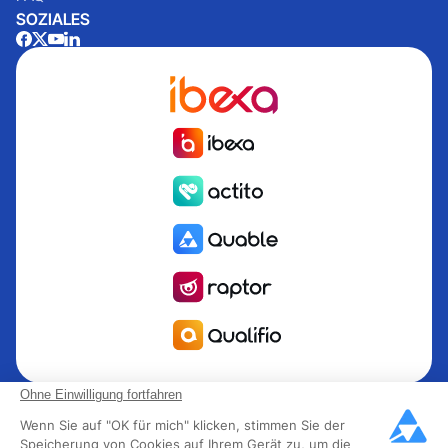
SOZIALES
Quable ist die PIM für das Informationsmanagement Produkt
Ohne Einwilligung fortfahren
PIM für Marken und Hersteller, die nach Wachstum streben.
Wenn Sie auf "OK für mich" klicken, stimmen Sie der
Groupe Rocher, Mitsubishi Electric, Escada, Berluti, Delsey,
Speicherung von Cookies auf Ihrem Gerät zu, um die