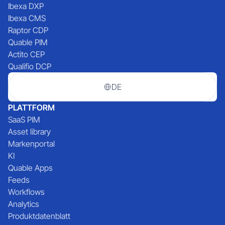
Ibexa DXP
Ibexa CMS
Raptor CDP
Quable PIM
Actito CEP
Qualifio DCP
DE
PLATTFORM
SaaS PIM
Asset library
Markenportal
KI
Quable Apps
Feeds
Workflows
Analytics
Produktdatenblatt