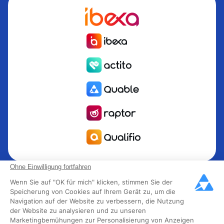
Quable ist die PIM für das Informationsmanagement Produkt
Ohne Einwilligung fortfahren
PIM für Marken und Hersteller, die nach Wachstum streben.
Wenn Sie auf "OK für mich" klicken, stimmen Sie der
Groupe Rocher, Mitsubishi Electric, Escada, Berluti, Delsey,
Speicherung von Cookies auf Ihrem Gerät zu, um die
Navigation auf der Website zu verbessern, die Nutzung
North Sails, Liberated Brands, MCO Regent und mehr als
der Website zu analysieren und zu unseren
300 führende Marken in 85 Ländern haben sich für Quable
Marketingbemühungen zur Personalisierung von Anzeigen