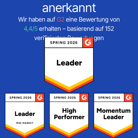
anerkannt
Wir haben auf
G2
eine Bewertung von
4,4/5
erhalten – basierend auf 152
verifizierten Bewertungen