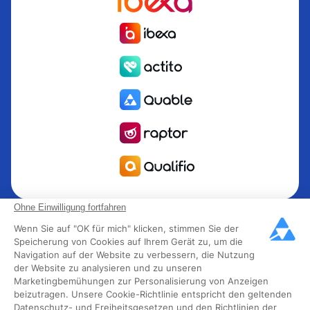
Quable ist die PIM für das Informationsmanagement Produkt
Ohne Einwilligung fortfahren
PIM für Marken und Hersteller, die nach Wachstum streben.
Wenn Sie auf "OK für mich" klicken, stimmen Sie der
Groupe Rocher, Mitsubishi Electric, Escada, Berluti, Delsey,
Speicherung von Cookies auf Ihrem Gerät zu, um die
Navigation auf der Website zu verbessern, die Nutzung
North Sails, Liberated Brands, MCO Regent und mehr als
der Website zu analysieren und zu unseren
300 führende Marken in 85 Ländern haben sich für Quable
Marketingbemühungen zur Personalisierung von Anzeigen
PIM entschieden, um ihr Omnichannel-Geschäft in
beizutragen. Unsere Cookie-Richtlinie entspricht den geltenden
Schwung zu bringen. Quable wurde 2013 gegründet und
Datenschutz- und Freiheitsgesetzen und den Richtlinien der