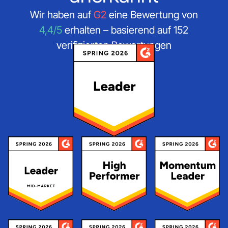
Wir haben auf
G2
eine Bewertung von
4,4/5
erhalten – basierend auf 152
verifizierten Bewertungen