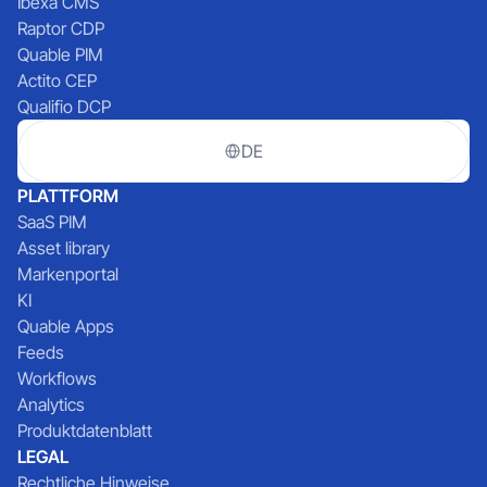
Ibexa CMS
Raptor CDP
Quable PIM
Actito CEP
Qualifio DCP
DE
PLATTFORM
SaaS PIM
Asset library
Markenportal
KI
Quable Apps
Feeds
Workflows
Analytics
Produktdatenblatt
LEGAL
Rechtliche Hinweise