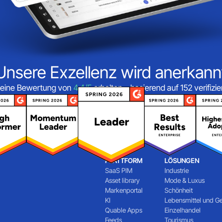
Unsere Exzellenz wird anerkann
eine Bewertung von
4,4/5
erhalten – basierend auf 152 verifiz
PLATTFORM
LÖSUNGEN
SaaS PIM
Industrie
Asset library
Mode & Luxus
Markenportal
Schönheit
KI
Lebensmittel und G
Quable Apps
Einzelhandel
Feeds
Tourismus