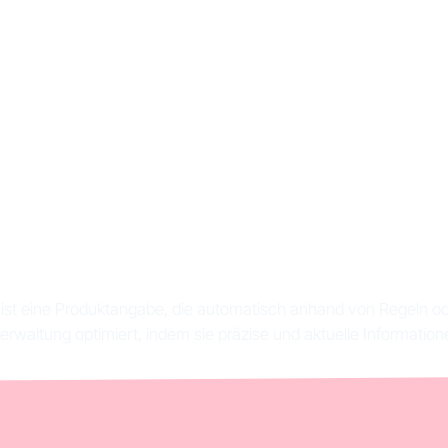
t ein berechnetes A
d was ist sein Vorte
t ist eine Produktangabe, die automatisch anhand von Regeln ode
erwaltung optimiert, indem sie präzise und aktuelle Information