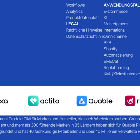
Workflows
ANWENDUNGSFÄL
Analytics
E-Commerce
Produktdatenblatt
KI
LEGAL
Marketplaces
Rechtliche Hinweise
International
Datenschutzrichtlinie
Omnichannel
B2B
Shopify
Automatisierung
BMECat
Replatforming
KMU/Kleinstuntern
ent Produkt PIM für Marken und Hersteller, die nach Wachstum streben. Groupe R
gent und mehr als 300 führende Marken in 85 Ländern haben sich für Quable 
ündet und hat 40 fachkundige Mitarbeiter und über 40 Millionen verwaltete 