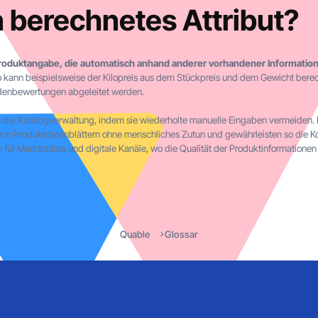
n berechnetes Attribut?
roduktangabe, die automatisch anhand anderer vorhandener Information
 kann beispielsweise der Kilopreis aus dem Stückpreis und dem Gewicht berec
denbewertungen abgeleitet werden.
n die Katalogverwaltung, indem sie wiederholte manuelle Eingaben vermeiden.
von Produktdatenblättern ohne menschliches Zutun und gewährleisten so die K
h für Marktplätze und digitale Kanäle, wo die Qualität der Produktinformatione
Quable
Glossar