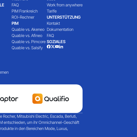
LE
FAQ
Work from anywhere
PIM Frankreich
Tarife
ROI-Rechner
UNTERSTÜTZUNG
PIM
Kontakt
Quable vs. Akeneo
Dokumentation
Quable vs. Afineo
FAQ
Quable vs. Pimcore
SOZIALES
Quable vs. Salsify
ehmen
ocher, Mitsubishi Electric, Escada, Berluti,
PIM entschieden, um ihr Omnichannel-Geschäft
Produkte in den Bereichen Mode, Luxus,