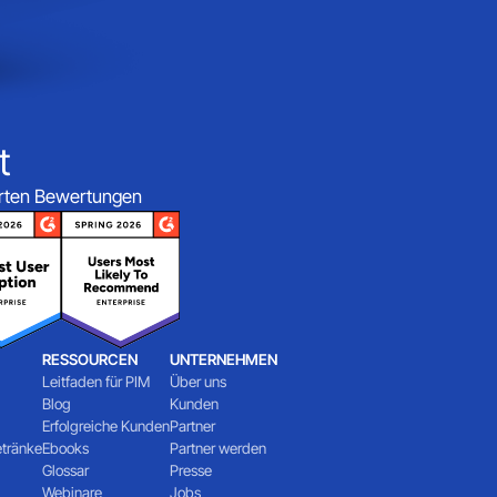
t
ierten Bewertungen
RESSOURCEN
UNTERNEHMEN
Leitfaden für PIM
Über uns
Blog
Kunden
Erfolgreiche Kunden
Partner
etränke
Ebooks
Partner werden
Glossar
Presse
Webinare
Jobs