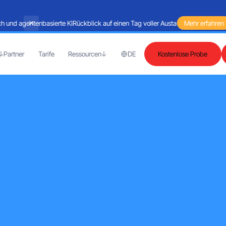
und agentenbasierte KI
Rückblick auf einen Tag voller Austausch rund um Marte
Mehr erfahren
Partner
Tarife
Ressourcen
DE
Kostenlose Probe