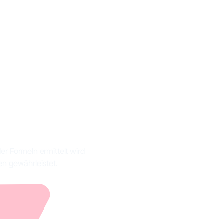
ttribut
il?
r Formeln ermittelt wird
en gewährleistet.