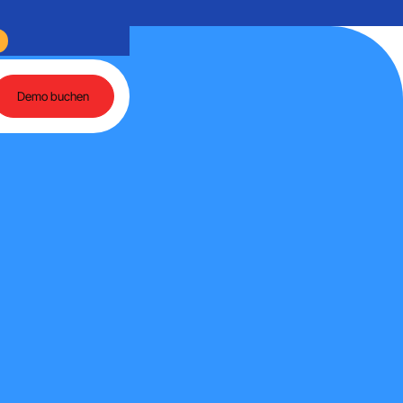
ch und agentenbasierte KI
Rückblick auf einen Tag voller Austausch rund um M
Demo buchen