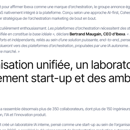
 et pour affirmer Ibexa comme une marque d’orchestration, le groupe annonce é
nativement intégré à la plateforme. Conçu selon une approche AI-first, Cohesiv
ier stratégique de l’orchestration marketing de bout en bout.
iculièrement enthousiasmant. Les plateformes d’orchestration nécessitent des s
fiée en constitue la base idéale »,
déclare
Bertrand Maugain, CEO d’Ibexa
.
«
s forts et indépendants, reliés au sein d’une solution puissante, end-to-end, pen
ueront vers des plateformes d’orchestration, propulsées par une IA autonome. N
ce marché. »
sation unifiée, un laborato
ement start-up et des amb
s
xa rassemble désormais plus de 350 collaborateurs, dont plus de 150 ingénieurs
n, l’IA et l’innovation produit.
créé un laboratoire IA interne, pensé comme une start-up au sein de l’organisat