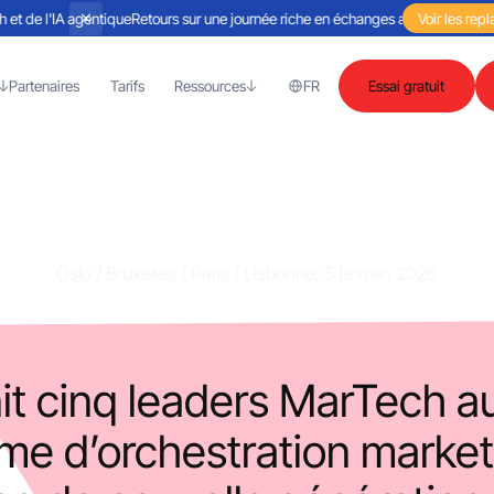
de l'IA agentique
Retours sur une journée riche en échanges autour de la Martec
Voir les repl
Partenaires
Tarifs
Ressources
FR
Essai gratuit
ommuniqué de pres
Oslo / Bruxelles / Paris / Lisbonne, 5 février, 2026
it cinq leaders MarTech a
rme d’orchestration marke