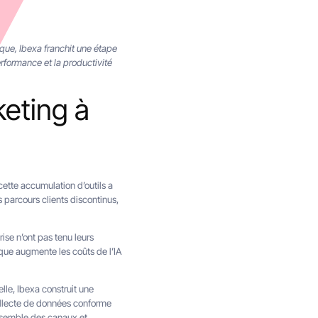
ique, Ibexa franchit une étape
rformance et la productivité
keting à
ette accumulation d’outils a
s parcours clients discontinus,
ise n’ont pas tenu leurs
que augmente les coûts de l’IA
lle, Ibexa construit une
collecte de données conforme
ensemble des canaux et