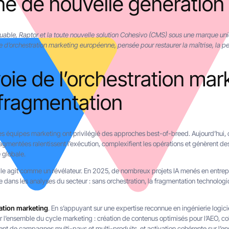
e de nouvelle génération
 Quable, Raptor et la toute nouvelle solution Cohesivo (CMS) sous une marque un
 d’orchestration marketing européenne, pensée pour restaurer la maîtrise, la pe
voie de l’orchestration mar
a fragmentation
s équipes marketing ont privilégié des approches best-of-breed. Aujourd’hui, c
fragmentées ralentissent l’exécution, complexifient les opérations et génèrent de
 globale.
cielle agit comme un révélateur. En 2025, de nombreux projets IA menés en entrepr
dans les analyses du secteur : sans orchestration, la fragmentation technologi
ration marketing
. En s’appuyant sur une expertise reconnue en ingénierie logicie
r l’ensemble du cycle marketing : création de contenus optimisés pour l’AEO, 
nt de campagnes multi-pays et multi-produits, et activation cohérente sur l’