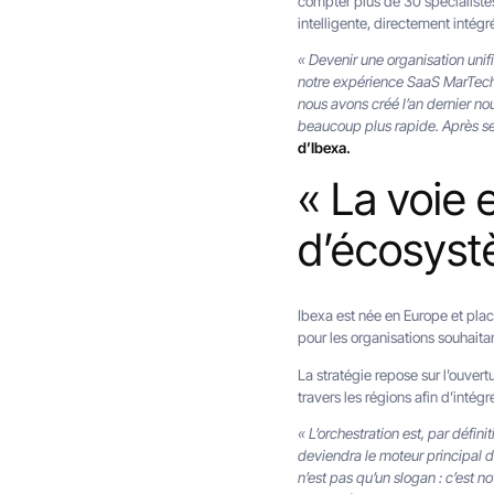
compter plus de 30 spécialiste
intelligente, directement intégr
« Devenir une organisation uni
notre expérience SaaS MarTech 
nous avons créé l’an dernier 
beaucoup plus rapide. Après seu
d’Ibexa.
« La voie 
d’écosyst
Ibexa est née en Europe et plac
pour les organisations souhaita
La stratégie repose sur l’ouvert
travers les régions afin d’inté
« L’orchestration est, par défini
deviendra le moteur principal 
n’est pas qu’un slogan : c’est n