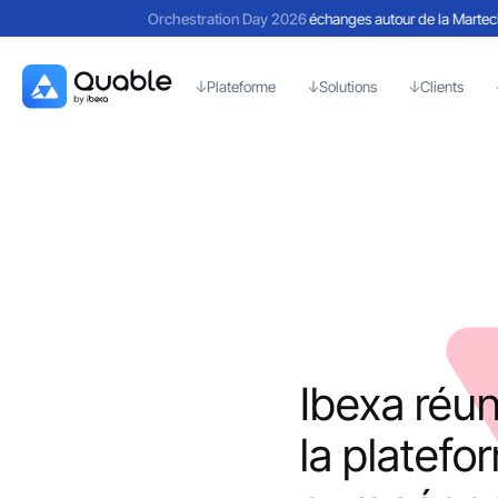
Retours sur une journée riche en échanges autour de la Martech et 
Orchestration Day 2026
Plateforme
Solutions
Clients
C
Ibexa réun
la platefo