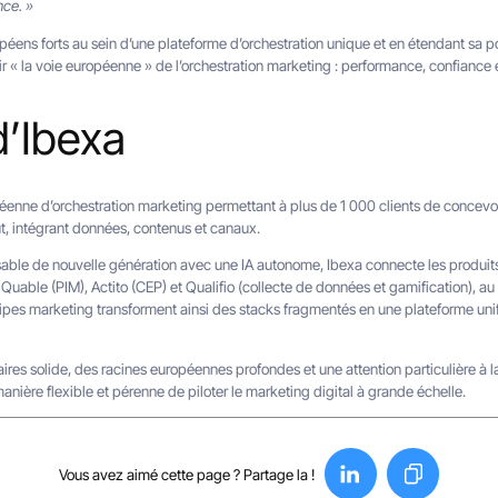
nce. »
éens forts au sein d’une plateforme d’orchestration unique et en étendant sa por
ir « la voie européenne » de l’orchestration marketing : performance, confiance 
d’Ibexa
enne d’orchestration marketing permettant à plus de 1 000 clients de concevoir,
t, intégrant données, contenus et canaux.
e de nouvelle génération avec une IA autonome, Ibexa connecte les produits 
uable (PIM), Actito (CEP) et Qualifio (collecte de données et gamification), au
ipes marketing transforment ainsi des stacks fragmentés en une plateforme unifi
es solide, des racines européennes profondes et une attention particulière à l
nière flexible et pérenne de piloter le marketing digital à grande échelle.
Vous avez aimé cette page ? Partage la !