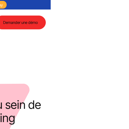
h et de l'IA agentique
ay
Retours sur une journée riche en échanges autour de la Ma
Demander une démo
se
u sein de
ting