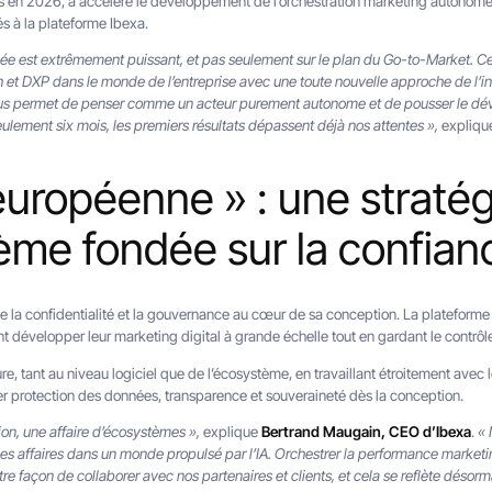
s en 2026, a accéléré le développement de l’orchestration marketing autonome 
és à la plateforme Ibexa.
fiée est extrêmement puissant, et pas seulement sur le plan du Go-to-Market. 
et DXP dans le monde de l’entreprise avec une toute nouvelle approche de l’inn
nous permet de penser comme un acteur purement autonome et de pousser le d
lement six mois, les premiers résultats dépassent déjà nos attentes »,
expliq
européenne » : une stratég
ème fondée sur la confian
e la confidentialité et la gouvernance au cœur de sa conception. La plateforme 
nt développer leur marketing digital à grande échelle tout en gardant le contrôl
ure, tant au niveau logiciel que de l’écosystème, en travaillant étroitement avec l
grer protection des données, transparence et souveraineté dès la conception.
tion, une affaire d’écosystèmes »,
explique
Bertrand Maugain, CEO d’Ibexa
.
« 
des affaires dans un monde propulsé par l’IA. Orchestrer la performance market
otre façon de collaborer avec nos partenaires et clients, et cela se reflète désor