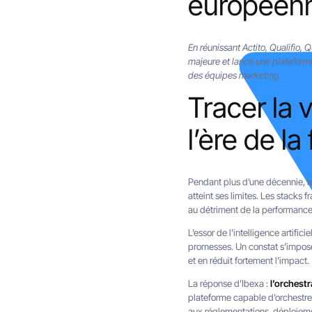
européenn
En réunissant Actito, Qualifio,
majeure et lance une plateforme
des équipes marketing.
Tracer la 
l’ère de l
Pendant plus d’une décennie, le
atteint ses limites. Les stacks 
au détriment de la performance
L’essor de l’intelligence artifi
promesses. Un constat s’impose 
et en réduit fortement l’impact.
La réponse d’Ibexa :
l’orchest
plateforme capable d’orchestre
aux réglementations, déploieme