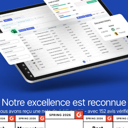
Notre excellence est reconnue
ous avons reçu une note de
4,4/5
sur
G2
- avec 152 avis vérifi