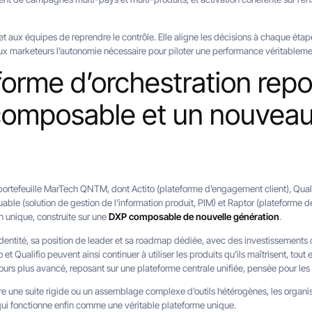
t aux équipes de reprendre le contrôle. Elle aligne les décisions à chaque étap
aux marketeurs l’autonomie nécessaire pour piloter une performance véritablem
forme d’orchestration repo
omposable et un nouvea
portefeuille MarTech QNTM, dont Actito (plateforme d’engagement client), Quali
able (solution de gestion de l’information produit, PIM) et Raptor (plateforme 
n unique, construite sur une
DXP composable de nouvelle génération
.
entité, sa position de leader et sa roadmap dédiée, avec des investissements co
o et Qualifio peuvent ainsi continuer à utiliser les produits qu’ils maîtrisent, to
jours plus avancé, reposant sur une plateforme centrale unifiée, pensée pour le
tre une suite rigide ou un assemblage complexe d’outils hétérogènes, les organ
qui fonctionne enfin comme une véritable plateforme unique.