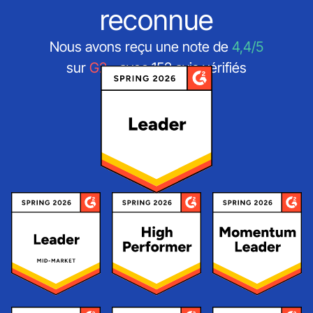
reconnue
Nous avons reçu une note de
4,4/5
sur
G2
- avec 152 avis vérifiés