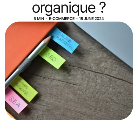
organique ?
5
MIN
-
E-COMMERCE
-
18
JUNE
2024