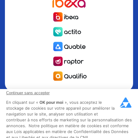
Continuer sans accepter
Quable est la solution de gestion de l’information Produit
PIM pour les marques et fabricants en quête de croissance.
En cliquant sur «
OK pour moi
», vous acceptez le
stockage de cookies sur votre appareil pour améliorer la
Groupe Rocher, Mitsubishi Electric, Escada, Berluti, Delsey,
navigation sur le site, analyser son utilisation et
North Sails, Liberated Brands, MCO Regent et plus de 300
contribuer à nos efforts de marketing sur la personnalisation des
grandes marques à travers 85 pays ont choisi Quable PIM
annonces. Notre politique en matière de cookies est conforme
pour faire décoller leur business omnicanal. Fondée en
aux Lois applicables en matière de Confidentialité des Données
et aux Libertés et aux directives de la CNIL.