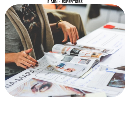
5
MIN
-
EXPERTISES