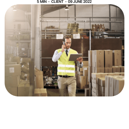
5
MIN
-
CLIENT
-
09
JUNE
2022