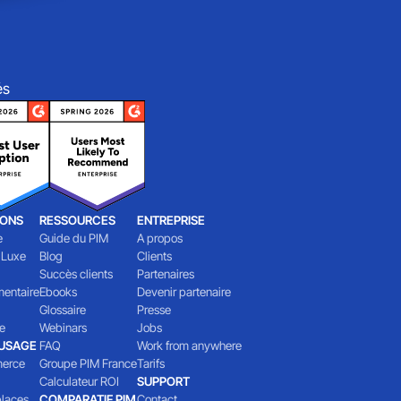
és
IONS
RESSOURCES
ENTREPRISE
e
Guide du PIM
A propos
 Luxe
Blog
Clients
Succès clients
Partenaires
mentaire
Ebooks
Devenir partenaire
Glossaire
Presse
e
Webinars
Jobs
'USAGE
FAQ
Work from anywhere
erce
Groupe PIM France
Tarifs
Calculateur ROI
SUPPORT
laces
COMPARATIF PIM
Contact