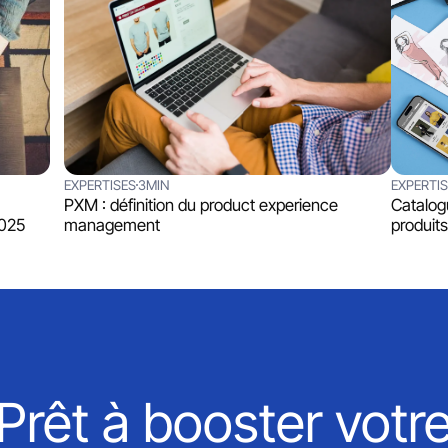
EXPERTISES
3MIN
EXPERTI
PXM : définition du product experience
Catalog
2025
management
produits
Prêt à booster votr