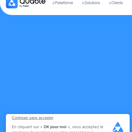
Plateforme
Solutions
Clients
Continuer sans accepter
En cliquant sur «
OK pour moi
», vous acceptez le