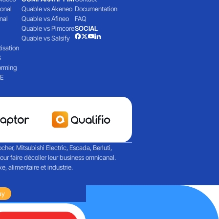
ional
Quable vs Akeneo
Documentation
nal
Quable vs Afineo
FAQ
Quable vs Pimcore
SOCIAL
Quable vs Salsify
isation
S
orming
E
her, Mitsubishi Electric, Escada, Berluti,
r faire décoller leur business omnicanal.
, alimentaire et industrie.
Martech et de l'IA agentique
ay
Retours sur une journée riche en échanges autour de