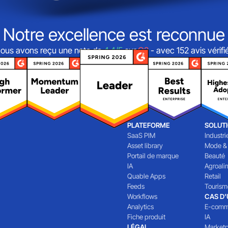
Notre excellence est reconnue
ous avons reçu une note de
4,4/5
sur
G2
- avec 152 avis vérifi
PLATEFORME
SOLUT
SaaS PIM
Industri
Asset library
Mode &
Portail de marque
Beauté
IA
Agroali
Quable Apps
Retail
Feeds
Tourism
Workflows
CAS D
Analytics
E-comm
Fiche produit
IA
LÉGAL
Marketp