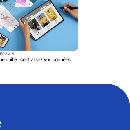
SES
3MIN
ue unifié : centralisez vos données
e