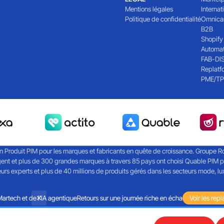
Mentions légales
Internat
Politique de confidentialité
Omnica
B2B
Shopify
Automat
FAB-DI
Replatf
PME/TP
on Produit PIM pour les marques et fabricants en quête de croissance. Groupe Roc
ent et plus de 300 grandes marques à travers 85 pays ont choisi Quable PIM pou
 experts et plus de 40 millions de produits gérés dans les secteurs mode, luxe
ech et de l'IA agentique
Retours sur une journée riche en échanges autour de la 
Voir les repl